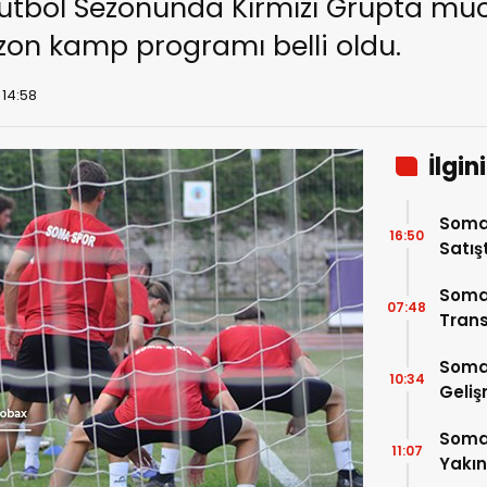
Futbol Sezonunda Kırmızı Grupta m
on kamp programı belli oldu.
 14:58
İlgin
Somas
16:50
Satış
Soma
07:48
Trans
Soma
10:34
Geli
Somas
11:07
Yakı