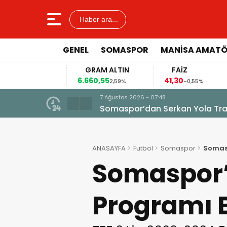
Haber ara...
GENEL
SOMASPOR
MANISA AMAT
GRAM ALTIN
FAİZ
6.660,55
41,30
9
9%
2,59%
-0,55%
7 Ağustos 2026 - 07:48
Somaspor’dan Serkan Yola Tran
ANASAYFA
Futbol
Somaspor
Somasp
Somaspor’
Programı B