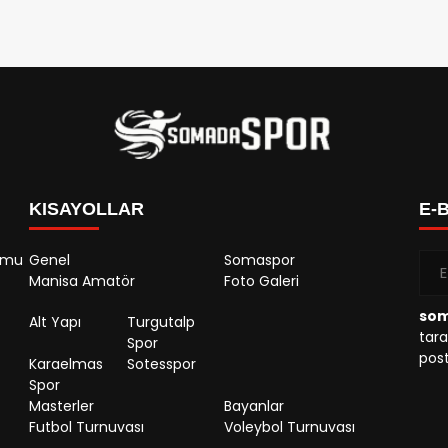
KISAYOLLAR
E-
rumu
Genel
Somaspor
Manisa Amatör
Foto Galeri
so
Alt Yapı
Turgutalp
tara
Spor
post
Karaelmas
Sotesspor
Spor
Masterler
Bayanlar
Futbol Turnuvası
Voleybol Turnuvası