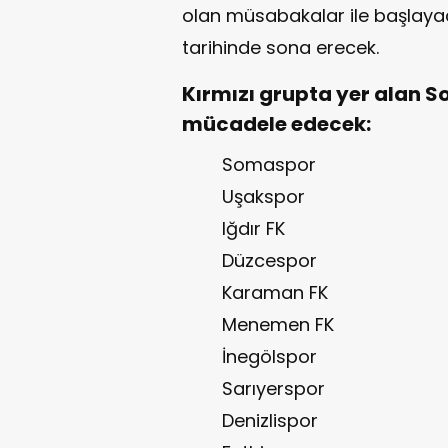
olan müsabakalar ile başlay
tarihinde sona erecek.
Kırmızı grupta yer alan S
mücadele edecek:
Somaspor
Uşakspor
Iğdır FK
Düzcespor
Karaman FK
Menemen FK
İnegölspor
Sarıyerspor
Denizlispor