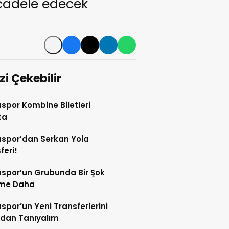
ücadele edecek
izi Çekebilir
por Kombine Biletleri
ta
spor’dan Serkan Yola
feri!
spor’un Grubunda Bir Şok
şme Daha
por’un Yeni Transferlerini
ndan Tanıyalım