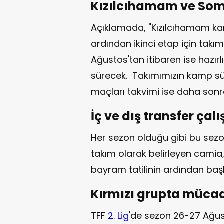
Kızılcıhamam ve So
Açıklamada, "Kızılcıhamam ka
ardından ikinci etap için tak
Ağustos'tan itibaren ise hazır
sürecek. Takımımızın kamp sü
maçları takvimi ise daha sonra 
İç ve dış transfer çal
Her sezon olduğu gibi bu sez
takım olarak belirleyen camia,
bayram tatilinin ardından baş
Kırmızı grupta müca
TFF
2. Lig
'de sezon 26-27 Ağus