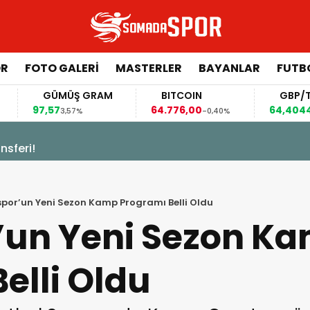
ÖR
FOTO GALERI
MASTERLER
BAYANLAR
FUTB
GÜMÜŞ GRAM
BITCOIN
GBP/TRY
7,57
64.776,00
64,4044
3,57%
-0,40%
0,34%
sferi!
or’un Yeni Sezon Kamp Programı Belli Oldu
un Yeni Sezon K
elli Oldu