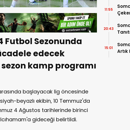
Soma
11:55
Çeke
Somas
20:43
Tanı
24 Futbol Sezonunda
Soma
15:01
ücadele edecek
Artık
i sezon kamp programı
 arasında başlayacak lig öncesinde
siyah-beyazlı ekibin, 10 Temmuz'da
uz 4 Ağustos tarihlerinde birinci
lcıhamam'a gideceği belirtildi.