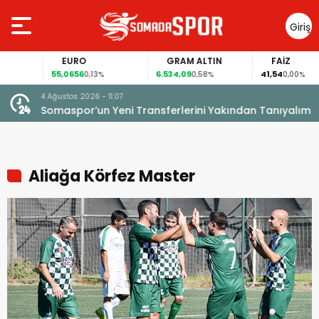
Giriş
Yap
EURO
GRAM ALTIN
FAİZ
55,0656
6.534,09
41,54
0,13%
0,58%
0,00%
4 Ağustos 2026 - 11:07
Somaspor’un Yeni Transferlerini Yakından Tanıyalım
Aliağa Körfez Master