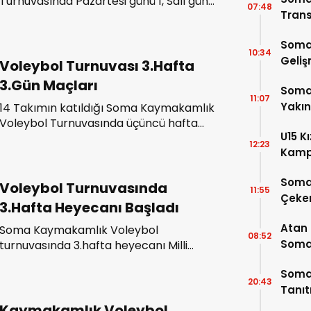
Turnuvasında Pazartesi günü 1, Salı günü
07:48
Trans
ise 2 maç oynandı.
Soma
10:34
Geli
Voleybol Turnuvası 3.Hafta
3.Gün Maçları
Somas
11:07
Yakı
14 Takımın katıldığı Soma Kaymakamlık
Voleybol Turnuvasında üçüncü hafta
U15 K
üçüncü gün maçları dün akşam oynandı.
12:23
Kamp
4 Oy
Soma
Voleybol Turnuvasında
11:55
Çeke
3.Hafta Heyecanı Başladı
Atan
Soma Kaymakamlık Voleybol
08:52
Somal
turnuvasında 3.hafta heyecanı Milli
Eğitim-Kaymakamlık ve Soma
Buluş
Somas
Çimento-Soma Eğitim arasında
20:43
Tanı
oynanan karşılaşmalar ile başladı.
Kaymakamlık Voleybol