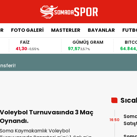
ÖR
FOTO GALERI
MASTERLER
BAYANLAR
FUTB
FAİZ
GÜMÜŞ GRAM
BITCOIN
41,30
97,57
64.844,00
-0,55%
3,57%
0,
sferi!
Sıca
Voleybol Turnuvasında 3 Maç
Somas
Oynandı.
16:50
Satış
Soma Kaymakamlık Voleybol
Soma