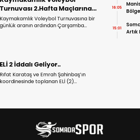
Manis
Turnuvası 2.Hafta Maçlarına
16:05
Bölge
Devam Edildi
Kaymakamlık Voleybol Turnuvasına bir
Açıkl
Soma
günlük aranın ardından Çarşamba
15:01
Artık
akşamı Soma Çimento-Devlet
Hastanesi1 ve Sodos-Ege Linyitleri
müsabakalarıyla devam edildi.
ELİ 2 İddalı Geliyor..
Rıfat Karataş ve Emrah Şahinbaş’ın
koordinesinde toplanan ELİ (2)
bünyesine 7 yeni oyuncuyu dahil etti.