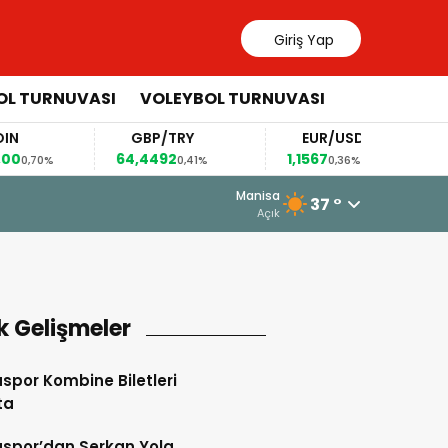
Giriş Yap
OL TURNUVASI
VOLEYBOL TURNUVASI
GBP/TRY
EUR/USD
B
64,4492
1,1567
82,
70%
0,41%
0,36%
5 Ağustos 2026 - 10:34
Manisa
37 °
Somaspor’un Grubunda Bir Şok Ge
Açık
k Gelişmeler
por Kombine Biletleri
ta
spor’dan Serkan Yola