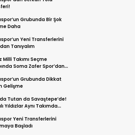
feri!
spor’un Grubunda Bir Şok
şme Daha
por’un Yeni Transferlerini
ndan Tanıyalım
ız Milli Takımı Seçme
ında Soma Zafer Spor’dan
uncu
spor’un Grubunda Dikkat
n Gelişme
 da Tutan da Savaştepe’de!
ı Yıldızlar Aynı Takımda
tu
por Yeni Transferlerini
tmaya Başladı