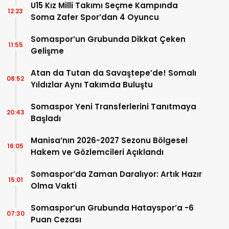
U15 Kız Milli Takımı Seçme Kampında
12:23
Soma Zafer Spor’dan 4 Oyuncu
Somaspor’un Grubunda Dikkat Çeken
11:55
Gelişme
Atan da Tutan da Savaştepe’de! Somalı
08:52
Yıldızlar Aynı Takımda Buluştu
Somaspor Yeni Transferlerini Tanıtmaya
20:43
Başladı
Manisa’nın 2026-2027 Sezonu Bölgesel
16:05
Hakem ve Gözlemcileri Açıklandı
Somaspor’da Zaman Daralıyor: Artık Hazır
15:01
Olma Vakti
Somaspor’un Grubunda Hatayspor’a -6
07:30
Puan Cezası