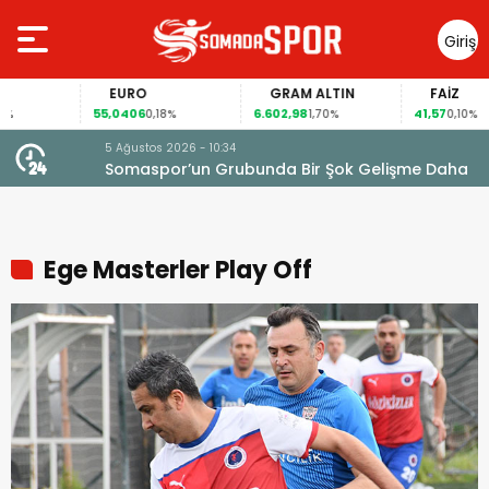
Giriş
Yap
EURO
GRAM ALTIN
FAİZ
55,0406
6.602,98
41,57
0,18%
1,70%
0,10%
5 Ağustos 2026 - 10:34
Somaspor’un Grubunda Bir Şok Gelişme Daha
Ege Masterler Play Off