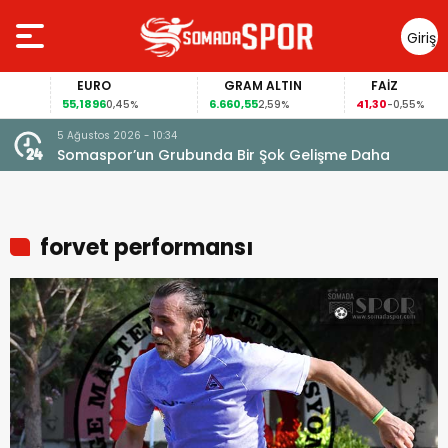
Giriş
Yap
EURO
GRAM ALTIN
FAİZ
55,1896
6.660,55
41,30
0,45%
2,59%
-0,55%
5 Ağustos 2026 - 10:34
Somaspor’un Grubunda Bir Şok Gelişme Daha
forvet performansı