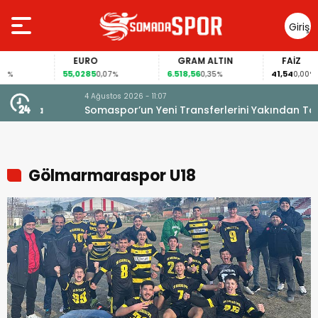
Giriş
Yap
EURO
GRAM ALTIN
FAİZ
55,0285
6.518,56
41,54
%
0,07%
0,35%
0,00%
4 Ağustos 2026 - 11:07
Somaspor’un Yeni Transferlerini Yakından Tanıyalım
Gölmarmaraspor U18