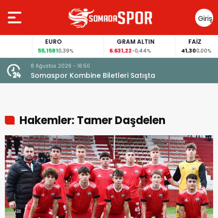
Giriş
Yap
EURO
GRAM ALTIN
FAİZ
55,1581
6.631,22
41,30
0,39%
-0,44%
0,00%
8 Ağustos 2026 - 16:50
Somaspor Kombine Biletleri Satışta
Hakemler: Tamer Daşdelen