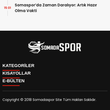
Somaspor’da Zaman Daralıyor: Artık Hazır
15:01
Olma Vakti
KATEGORİLER
KISAYOLLAR
İletişim
E-BÜLTEN
İstatistikler & Puan Durumu & Fikstür
Genel
Reklam Ver
Somaspor
Futbol Turnuva Puan Durumu
Manisa Amatör
Yayın Politikamız
Copyright © 2018 Somadaspor Site Tüm Hakları Saklıdır.
Yazarlar
Alt Yapı
somadaspor.com
e-bültenine abone olarak, tarafınıza