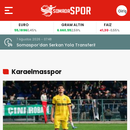
Giriş
Yap
EURO
GRAM ALTIN
FAİZ
55,1896
6.660,55
41,30
0,45%
2,59%
-0,55%
7 Ağustos 2026 - 07:48
Somaspor’dan Serkan Yola Transferi!
Karaelmasspor