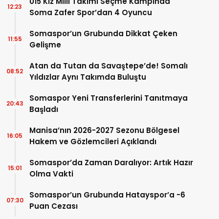
U15 Kız Milli Takımı Seçme Kampında
12:23
Soma Zafer Spor’dan 4 Oyuncu
Somaspor’un Grubunda Dikkat Çeken
11:55
Gelişme
Atan da Tutan da Savaştepe’de! Somalı
08:52
Yıldızlar Aynı Takımda Buluştu
Somaspor Yeni Transferlerini Tanıtmaya
20:43
Başladı
Manisa’nın 2026-2027 Sezonu Bölgesel
16:05
Hakem ve Gözlemcileri Açıklandı
Somaspor’da Zaman Daralıyor: Artık Hazır
15:01
Olma Vakti
Somaspor’un Grubunda Hatayspor’a -6
07:30
Puan Cezası