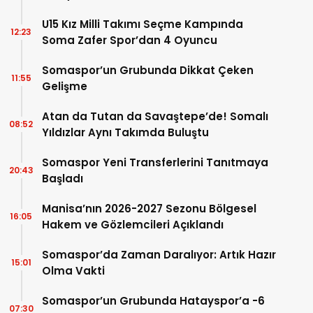
U15 Kız Milli Takımı Seçme Kampında
12:23
Soma Zafer Spor’dan 4 Oyuncu
Somaspor’un Grubunda Dikkat Çeken
11:55
Gelişme
Atan da Tutan da Savaştepe’de! Somalı
08:52
Yıldızlar Aynı Takımda Buluştu
Somaspor Yeni Transferlerini Tanıtmaya
20:43
Başladı
Manisa’nın 2026-2027 Sezonu Bölgesel
16:05
Hakem ve Gözlemcileri Açıklandı
Somaspor’da Zaman Daralıyor: Artık Hazır
15:01
Olma Vakti
Somaspor’un Grubunda Hatayspor’a -6
07:30