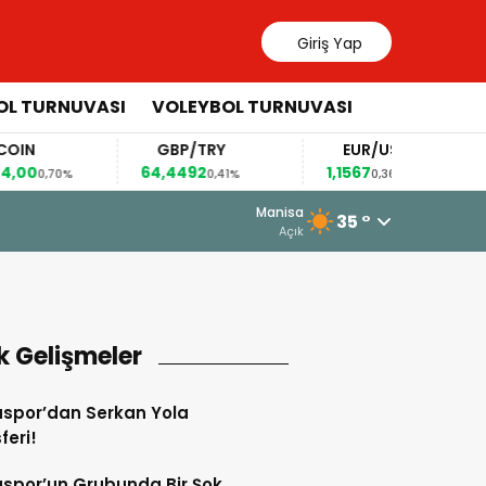
Giriş Yap
OL TURNUVASI
VOLEYBOL TURNUVASI
N
GBP/TRY
EUR/USD
0
64,4492
1,1567
0,70%
0,41%
0,36%
4 Ağustos 2026 - 11:07
Manisa
35 °
Somaspor’un Yeni Transferlerini Ya
Açık
k Gelişmeler
spor’dan Serkan Yola
feri!
spor’un Grubunda Bir Şok