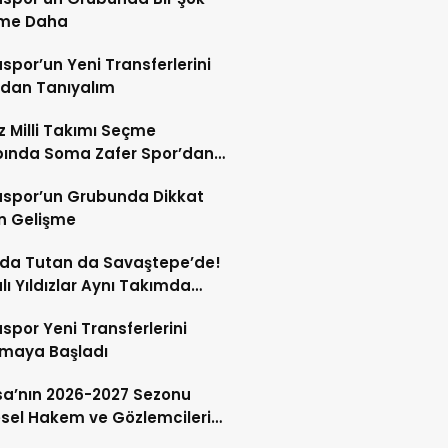
şme Daha
por’un Yeni Transferlerini
ndan Tanıyalım
ız Milli Takımı Seçme
ında Soma Zafer Spor’dan
uncu
spor’un Grubunda Dikkat
n Gelişme
 da Tutan da Savaştepe’de!
ı Yıldızlar Aynı Takımda
tu
por Yeni Transferlerini
tmaya Başladı
a’nın 2026-2027 Sezonu
sel Hakem ve Gözlemcileri
andı