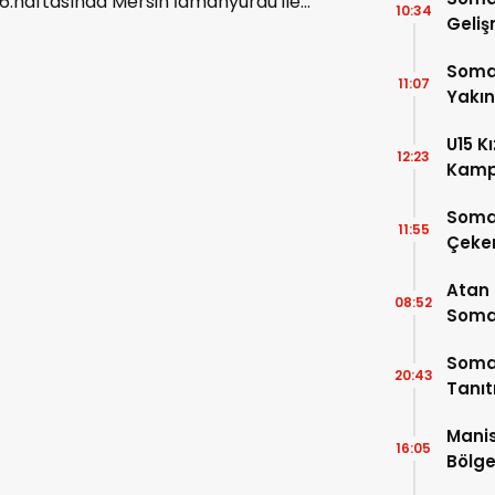
6.haftasında Mersin İdmanyurdu ile
10:34
Geli
deplasmanda oynayacağı maçın
hakemleri belli oldu. Maçı İstanbul
Somas
bölgesi hakemi yönetecek.
11:07
Yakı
U15 K
12:23
Kamp
4 Oy
Soma
11:55
Çeke
Atan
08:52
Somal
Buluş
Somas
20:43
Tanı
Manis
16:05
Bölge
Açıkl