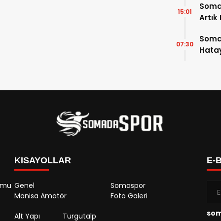
Soma
15:01
Artık
Soma
07:30
Hatay
KISAYOLLAR
E-
rumu
Genel
Somaspor
Manisa Amatör
Foto Galeri
so
Alt Yapı
Turgutalp