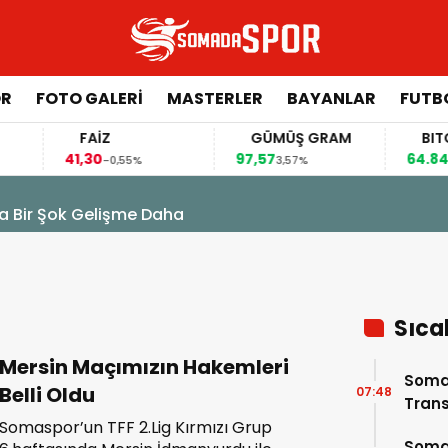
ÖR
FOTO GALERI
MASTERLER
BAYANLAR
FUTB
FAİZ
GÜMÜŞ GRAM
BITCOI
41,30
97,57
64.844,0
-0,55%
3,57%
k Gelişme Daha
Sıca
Mersin Maçımızın Hakemleri
Soma
Belli Oldu
07:48
Trans
Somaspor’un TFF 2.Lig Kırmızı Grup
Soma