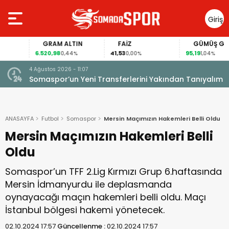
Giriş
Yap
GRAM ALTIN
FAİZ
GÜMÜŞ GRAM
6.520,98
41,53
95,19
0,44%
0,00%
1,04%
4 Ağustos 2026 - 11:07
Somaspor’un Yeni Transferlerini Yakından Tanıyalım
ANASAYFA
Futbol
Somaspor
Mersin Maçımızın Hakemleri Belli Oldu
Mersin Maçımızın Hakemleri Belli
Oldu
Somaspor’un TFF 2.Lig Kırmızı Grup 6.haftasında
Mersin İdmanyurdu ile deplasmanda
oynayacağı maçın hakemleri belli oldu. Maçı
İstanbul bölgesi hakemi yönetecek.
02.10.2024 17:57
Güncellenme :
02.10.2024 17:57