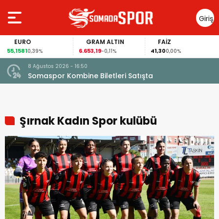
Giriş
Yap
EURO
GRAM ALTIN
FAİZ
55,1581
6.653,19
41,30
0,39%
-0,11%
0,00%
8 Ağustos 2026 - 16:50
Somaspor Kombine Biletleri Satışta
Şırnak Kadın Spor kulübü