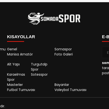
KISAYOLLAR
E-
rumu
Genel
Somaspor
Manisa Amatör
Foto Galeri
so
Alt Yapı
Turgutalp
tara
Spor
post
Karaelmas
Sotesspor
Spor
Masterler
Bayanlar
Futbol Turnuvası
Voleybol Turnuvası
ır.