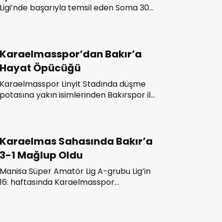
Ligi’nde başarıyla temsil eden Soma 301
Karaelmasspor, Gördes Belediyespor ile
kader maçına çıkacak.
Karaelmasspor’dan Bakır’a
Hayat Öpücüğü
Karaelmasspor Linyit Stadında düşme
potasına yakın isimlerinden Bakırspor ile
karşı karşıya geldi. 90 dakika sonunda
Karaelmasspor’dan Bakır’a hayat
öpücüğü geldi.
Karaelmas Sahasında Bakır’a
3-1 Mağlup Oldu
Manisa Süper Amatör Lig A-grubu Lig’in
16. haftasında Karaelmasspor
sahasında Bakır GB’yi konuk etti. Linyit
Stadı’nda oynanan karşılaşmayı konuk
ekip 3-1 kazandı.