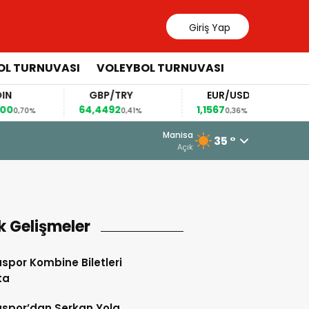
Giriş Yap
OL TURNUVASI
VOLEYBOL TURNUVASI
GBP/TRY
EUR/USD
BRE
64,4492
1,1567
82,63
%
0,41%
0,36%
5 Ağustos 2026 - 10:34
Manisa
35 °
Somaspor’un Grubunda Bir Şok Ge
Açık
k Gelişmeler
por Kombine Biletleri
ta
spor’dan Serkan Yola