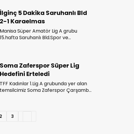
İlginç 5 Dakika Saruhanlı Bld
2-1 Karaelmas
Manisa Süper Amatör Lig A grubu
15.hafta Saruhanlı Bld.Spor ve
Karaelmasspor arasında oynanan ilginç
maçın kazananı Saruhanlı Bld.Spor oldu.
Soma Zaferspor Süper Lig
Hedefini Erteledi
TFF Kadınlar 1.Lig A grubunda yer alan
temsilcimiz Soma Zaferspor Çarşamba
günü Atatürk Stadında Giresun
Sanayispor ile karşı karşıya geldi.
2
3