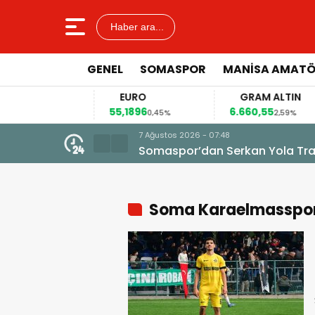
Haber ara...
GENEL
SOMASPOR
MANISA AMAT
EURO
GRAM ALTIN
55,1896
6.660,55
,12%
0,45%
2,59%
7 Ağustos 2026 - 07:48
Somaspor’dan Serkan Yola Tran
Soma Karaelmasspo