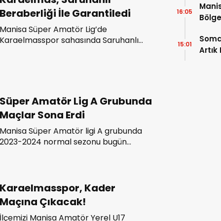
Manis
Beraberliği İle Garantiledi
16:05
Bölge
Manisa Süper Amatör Lig’de
Açıkl
Soma
Karaelmasspor sahasında Saruhanlı
15:01
Artık
Belediyespor ile 1-1 berabere kaldı. 1-1
sona eren maçla Karaelmasspor ligde
kalmayı garantiledi.
Süper Amatör Lig A Grubunda
Maçlar Sona Erdi
Manisa Süper Amatör ligi A grubunda
2023-2024 normal sezonu bugün
oynanan Soma 301 Karaelmas Spor-
Kırkağaç Altayspor maçıyla sona erdi.
Karaelmasspor, Kader
Maçına Çıkacak!
İlçemizi Manisa Amatör Yerel U17