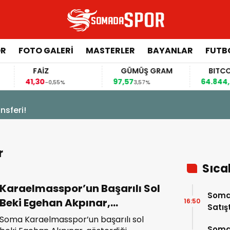
ÖR
FOTO GALERI
MASTERLER
BAYANLAR
FUTB
FAİZ
GÜMÜŞ GRAM
BITCOIN
41,30
97,57
64.844,00
-0,55%
3,57%
0,70
sferi!
r
Sıca
Karaelmasspor’un Başarılı Sol
Somas
Beki Egehan Akpınar,
16:50
Satış
Profesyonel Takımların
Soma Karaelmasspor’un başarılı sol
Soma