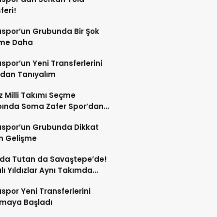
feri!
spor’un Grubunda Bir Şok
şme Daha
por’un Yeni Transferlerini
ndan Tanıyalım
ız Milli Takımı Seçme
ında Soma Zafer Spor’dan
uncu
spor’un Grubunda Dikkat
n Gelişme
 da Tutan da Savaştepe’de!
ı Yıldızlar Aynı Takımda
tu
por Yeni Transferlerini
tmaya Başladı