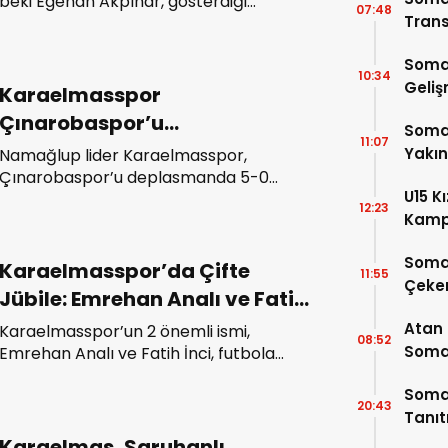
Radarında
beki Egehan Akpınar, gösterdiği
07:48
Trans
performansla birçok profesyonel
takımın radarına girdi. Genç oyuncunun
Soma
transfer süreci merakla bekleniyor.
10:34
Geli
Karaelmasspor
Çınarobaspor’u
Somas
11:07
Deplasmanda Beşledi
Yakı
Namağlup lider Karaelmasspor,
Çınarobaspor’u deplasmanda 5-0
U15 K
mağlup etti. Sarı-siyahlılar şampiyonluk
12:23
Kamp
yolunda kritik virajı kayıpsız geçti
4 Oy
Soma
Karaelmasspor’da Çifte
11:55
Çeke
Jübile: Emrehan Analı ve Fatih
İnci’ye Veda
Atan
Karaelmasspor’un 2 önemli ismi,
08:52
Somal
Emrehan Analı ve Fatih İnci, futbola
veda etti. İki kaptan, Saruhanlı Bld maçı
Buluş
Somas
devre arasında düzenlenen törenle
20:43
Tanı
onurlandırıldı.
Karaelmas, Saruhanlı