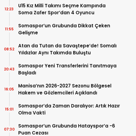
U15 Kız Milli Takımı Seçme Kampında
12:23
Soma Zafer Spor’dan 4 Oyuncu
Somaspor’un Grubunda Dikkat Çeken
11:55
Gelişme
Atan da Tutan da Savaştepe’de! Somalı
08:52
Yıldızlar Aynı Takımda Buluştu
Somaspor Yeni Transferlerini Tanıtmaya
20:43
Başladı
Manisa’nın 2026-2027 Sezonu Bölgesel
16:05
Hakem ve Gözlemcileri Açıklandı
Somaspor’da Zaman Daralıyor: Artık Hazır
15:01
Olma Vakti
Somaspor’un Grubunda Hatayspor’a -6
07:30
Puan Cezası