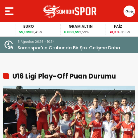
Giriş
Yap
EURO
GRAM ALTIN
FAİZ
55,1896
6.660,55
41,30
0,45%
2,59%
-0,55%
5 Ağustos 2026 - 10:34
Somaspor’un Grubunda Bir Şok Gelişme Daha
U16 Ligi Play-Off Puan Durumu