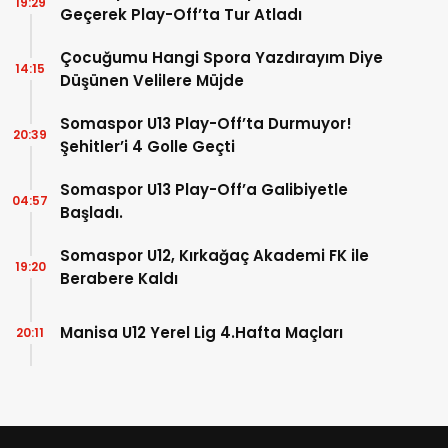
19:29
Geçerek Play-Off’ta Tur Atladı
Çocuğumu Hangi Spora Yazdırayım Diye
14:15
Düşünen Velilere Müjde
Somaspor U13 Play-Off’ta Durmuyor!
20:39
Şehitler’i 4 Golle Geçti
Somaspor U13 Play-Off’a Galibiyetle
04:57
Başladı.
Somaspor U12, Kırkağaç Akademi FK ile
19:20
Berabere Kaldı
Manisa U12 Yerel Lig 4.Hafta Maçları
20:11