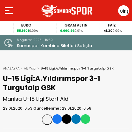
Giriş
Yap
EURO
GRAM ALTIN
FAİZ
55,1601
6.660,96
41,30
0,00%
0,01%
0,00%
8 Ağustos 2026 - 16:50
Somaspor Kombine Biletleri Satışta
ANASAYFA
Alt Yapı
U-15 Ligi:A.Yıldırımspor 3-1 Turgutalp GSK
U-15 Ligi:A.Yıldırımspor 3-1
Turgutalp GSK
Manisa U-15 Ligi Start Aldı
29.01.2020 16:53
Güncellenme :
29.01.2020 16:58