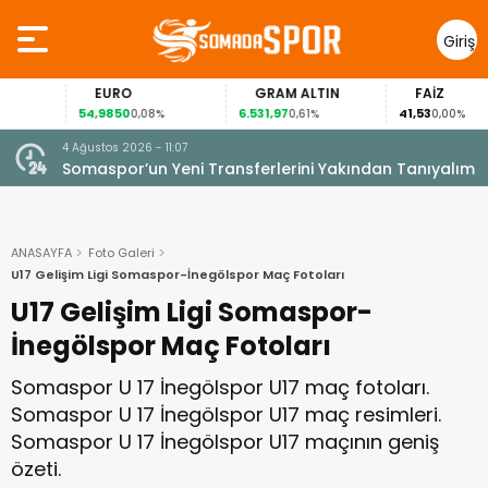
Giriş
Yap
EURO
GRAM ALTIN
FAİZ
54,9850
6.531,97
41,53
0,08%
0,61%
0,00%
4 Ağustos 2026 - 11:07
Somaspor’un Yeni Transferlerini Yakından Tanıyalım
ANASAYFA
Foto Galeri
U17 Gelişim Ligi Somaspor-İnegölspor Maç Fotoları
U17 Gelişim Ligi Somaspor-
İnegölspor Maç Fotoları
Somaspor U 17 İnegölspor U17 maç fotoları.
Somaspor U 17 İnegölspor U17 maç resimleri.
Somaspor U 17 İnegölspor U17 maçının geniş
özeti.