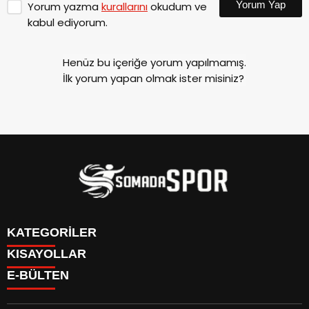
Yorum Yap
Yorum yazma
kurallarını
okudum ve
kabul ediyorum.
Henüz bu içeriğe yorum yapılmamış.
İlk yorum yapan olmak ister misiniz?
KATEGORİLER
KISAYOLLAR
İletişim
E-BÜLTEN
İstatistikler & Puan Durumu & Fikstür
Genel
Reklam Ver
Somaspor