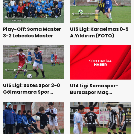
Play-Off: Soma Master
U15 Ligi: Karaelmas 0-5
3-2 Lebedos Master
A.Yıldırım (FOTO)
U15 Ligi: Sotes Spor 2-0
U14 Ligi Somaspor-
Gölmarmara Spor
Bursaspor Maç
(FOTO)
Resimleri