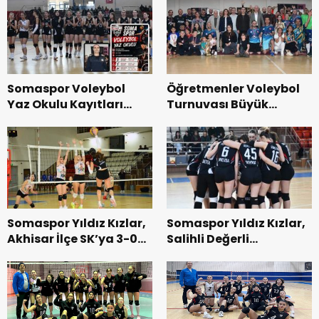
Somaspor Voleybol
Öğretmenler Voleybol
Yaz Okulu Kayıtları
Turnuvası Büyük
Başlıyor
Heyecana Sahne Oldu
Somaspor Yıldız Kızlar,
Somaspor Yıldız Kızlar,
Akhisar İlçe SK’ya 3-0
Salihli Değerli
Mağlup Oldu
Zamanlar SK’ya
Mağlup Oldu