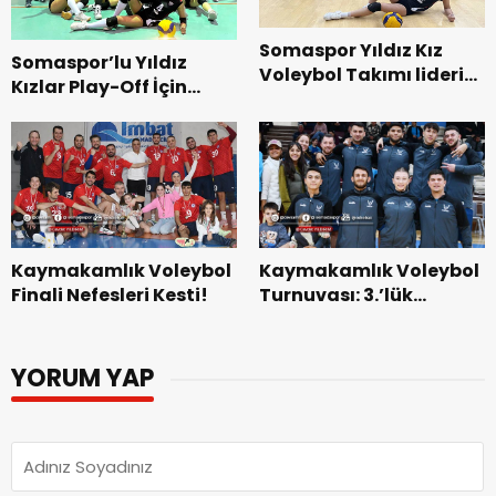
Somaspor Yıldız Kız
Somaspor’lu Yıldız
Voleybol Takımı lideri
Kızlar Play-Off İçin
3-1 Mağlup Etti.
Parkede Büyük Sınav
Verecek!
Kaymakamlık Voleybol
Kaymakamlık Voleybol
Finali Nefesleri Kesti!
Turnuvası: 3.’lük
Kupası Gençlik
Merkezinin
YORUM YAP