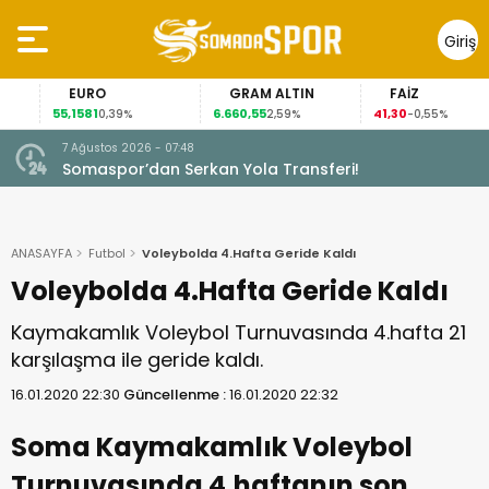
Giriş
Yap
EURO
GRAM ALTIN
FAİZ
55,1581
6.660,55
41,30
0,39%
2,59%
-0,55%
7 Ağustos 2026 - 07:48
Somaspor’dan Serkan Yola Transferi!
ANASAYFA
Futbol
Voleybolda 4.Hafta Geride Kaldı
Voleybolda 4.Hafta Geride Kaldı
Kaymakamlık Voleybol Turnuvasında 4.hafta 21
karşılaşma ile geride kaldı.
16.01.2020 22:30
Güncellenme :
16.01.2020 22:32
Soma Kaymakamlık Voleybol
Turnuvasında 4.haftanın son