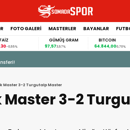
ÖR
FOTO GALERI
MASTERLER
BAYANLAR
FUTB
GÜMÜŞ GRAM
BITCOIN
97,57
64.844,00
64
3,57%
0,70%
sferi!
ak Master 3-2 Turgutalp Master
 Master 3-2 Turgu