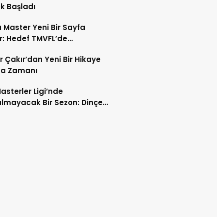
k Başladı
Master Yeni Bir Sayfa
r: Hedef TMVFL’de
iyonluk
r Çakır’dan Yeni Bir Hikaye
a Zamanı
asterler Ligi’nde
lmayacak Bir Sezon: Dinçer
ın Ayak İzleri