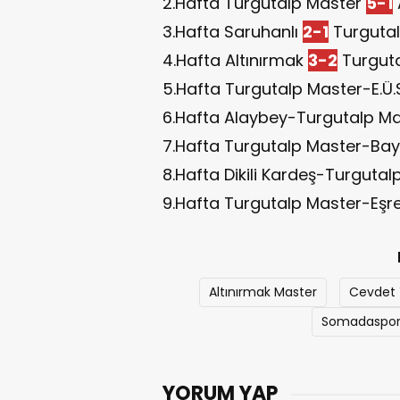
2.Hafta Turgutalp Master
5-1
3.Hafta Saruhanlı
2-1
Turgutal
4.Hafta Altınırmak
3-2
Turguta
5.Hafta Turgutalp Master-E.Ü.
6.Hafta Alaybey-Turgutalp Ma
7.Hafta Turgutalp Master-Bayr
8.Hafta Dikili Kardeş-Turgutal
9.Hafta Turgutalp Master-Eşr
Altınırmak Master
Cevdet Y
Somadaspo
YORUM YAP