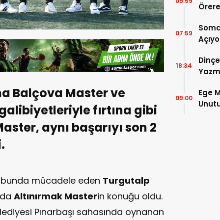
09:59
Örere
Soma 
07:59
Açıyo
Şamp
Dinçe
18:34
Yazm
ına Balçova Master ve
Ege M
09:00
Unutu
alibiyetleriyle fırtına gibi
Çakır’
aster, aynı başarıyı son 2
.
grubunda mücadele eden
Turgutalp
nda
Altınırmak Master
in konuğu oldu.
lediyesi Pınarbaşı sahasında oynanan