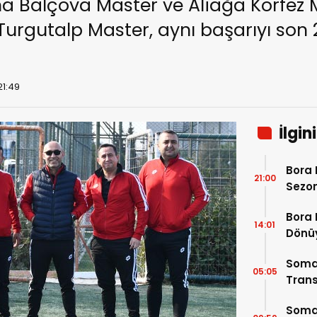
na Balçova Master ve Aliağa Körfez M
 Turgutalp Master, aynı başarıyı son
21:49
İlgin
Bora 
21:00
Sezon
Bora 
14:01
Dönü
Soma
05:05
Trans
Soma