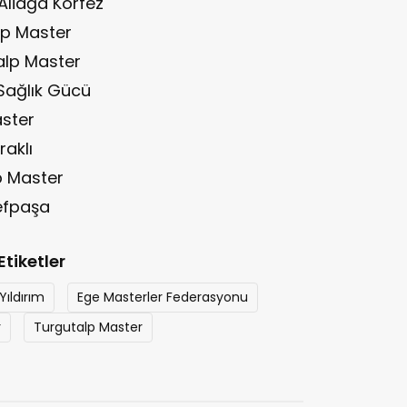
Aliağa Körfez
p Master
lp Master
Sağlık Gücü
ster
aklı
p Master
efpaşa
Etiketler
ıldırım
Ege Masterler Federasyonu
r
Turgutalp Master