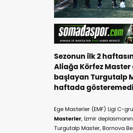
Sezonun ilk 2 haftas
Aliağa Körfez Master g
başlayan Turgutalp M
haftada gösteremedi
Ege Masterler (EMF) Ligi C-
Masterler
, İzmir deplasmanı
Turgutalp Master, Bornova Be