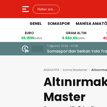
Haber ara...
GENEL
SOMASPOR
MANISA AMAT
EURO
GRAM ALTIN
FAİZ
55,1896
6.660,55
41,30
0,45%
2,59%
-0,55%
7 Ağustos 2026 - 07:48
Somaspor’dan Serkan Yola Tran
ANASAYFA
Soma Masterler
Altınırm
Altınırmak
Master