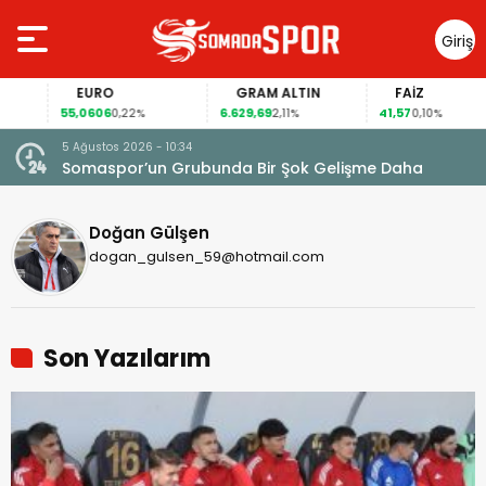
Giriş
Yap
EURO
GRAM ALTIN
FAİZ
55,0606
6.629,69
41,57
0,22%
2,11%
0,10%
5 Ağustos 2026 - 10:34
Somaspor’un Grubunda Bir Şok Gelişme Daha
Doğan Gülşen
dogan_gulsen_59@hotmail.com
Son Yazılarım