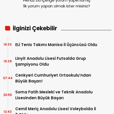
Henüz bu içeriğe yorum yapılmamış.
İlk yorum yapan olmak ister misiniz?
İlginizi Çekebilir
ELİ Tenis Takımı Manisa İl Üçüncüsü Oldu
16:33
Linyit Anadolu Lisesi Futsalda Grup
19:39
Şampiyonu Oldu
Cenkyeri Cumhuriyet Ortaokulu’ndan
07:44
Büyük Başarı!
Soma Fatih Mesleki ve Teknik Anadolu
20:55
Lisesinden Büyük Başarı
Cemil Meriç Anadolu Lisesi Voleybolda İl
12:43