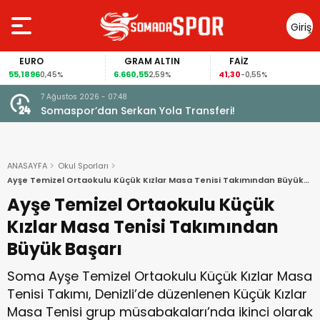
Giriş
Yap
URO
GRAM ALTIN
FAİZ
G
1896
6.660,55
41,30
97,57
0,45%
2,59%
-0,55%
7 Ağustos 2026 - 07:48
Somaspor’dan Serkan Yola Transferi!
ANASAYFA
Okul Sporları
Ayşe Temizel Ortaokulu Küçük Kızlar Masa Tenisi Takımından Büyük
Başarı
Ayşe Temizel Ortaokulu Küçük
Kızlar Masa Tenisi Takımından
Büyük Başarı
Soma Ayşe Temizel Ortaokulu Küçük Kızlar Masa
Tenisi Takımı, Denizli’de düzenlenen Küçük Kızlar
Masa Tenisi grup müsabakaları’nda ikinci olarak