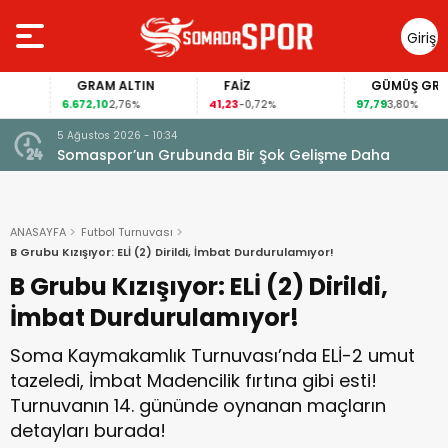
Giriş
Yap
GRAM ALTIN
FAİZ
GÜMÜŞ GRAM
6.672,10
41,23
97,79
2,76%
-0,72%
3,80%
5 Ağustos 2026 - 10:34
Somaspor’un Grubunda Bir Şok Gelişme Daha
ANASAYFA
Futbol Turnuvası
B Grubu Kızışıyor: ELİ (2) Dirildi, İmbat Durdurulamıyor!
B Grubu Kızışıyor: ELİ (2) Dirildi,
İmbat Durdurulamıyor!
Soma Kaymakamlık Turnuvası’nda ELİ-2 umut
tazeledi, İmbat Madencilik fırtına gibi esti!
Turnuvanın 14. gününde oynanan maçların
detayları burada!