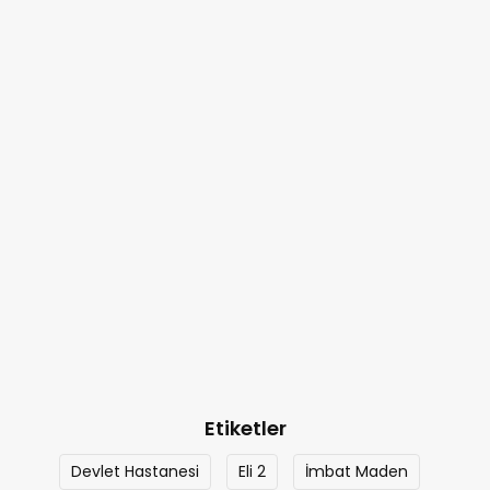
Etiketler
Devlet Hastanesi
Eli 2
İmbat Maden