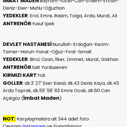
İMBAT MADEN
:Bayram-Yücel-Can-Erdem-Ercan-
Deniz-Eser-Mutlu-Oğuzhan
YEDEKLER
: Erol, Emre, Rasim, Tolga, Arda, Murat, Ali
ANTRENÖR
:Yusuf İpek
DEVLET HASTANESİ
:Nurullah-Erdoğan-Kerim-
Tamer-Harun-Faruk-Oğuz-Fırat-İsmail
YEDEKLER
: Birol, Ozan, İlker, Ümmet, Murat, Gökhan
ANTRENÖR
:Sait Yurduseven
KIRMIZI KART
:Yok
GOLLER
: dk.3' 27' Eser Kasal, dk.43 Deniz Kaya, dk.45
Arda Toprak, dk.55' 58' 63 Emre Ocak, dk.60 Can
İmbat Maden
Açıkgöz (
)
NOT:
Karşılaşmalara ait 344 adet foto
Cevsam
Instagram
ve Somadaspor