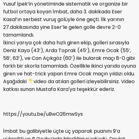
Yusuf İpek’in yönetiminde sistematik ve organize bir
futbol ortaya koyan İmbat, daha 3. dakikada Eser
Kasal’ın serbest vuruş golüyle öne geçti. İlk yarının
27.dakikasında yine Eser’le gelen golle devre 2-0
tamamlandı.
İkinci yarıya çok daha hızlı giren ekip, golleri sırasıyla
Deniz Kaya (43’), Arda Toprak (45’), Emre Ocak (55’,
58’, 63’), ve Can Açıkgöz (60’) ile bularak maçı 8-0 gibi
farklı bir skorla tamamladı. Özellikle ikinci yarıda oyuna
giren ve hat-trick yapan Emre Ocak maçın yıldızı oldu.
Aşağıdaki
video da atılan golleri izleyebilirsiniz. Video
katkısı sunan Mustafa Kara'ya teşekkür ederiz.
https://youtu.be/uBwO26mwSys
İmbat bu galibiyetle üçte üç yaparak puanını 9’a
yükseltti ve B Grubu’nda liderliğini sürdürdü. Devlet