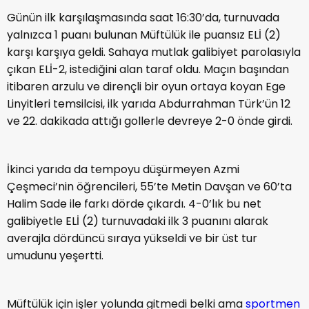
Günün ilk karşılaşmasında saat 16:30’da, turnuvada
yalnızca 1 puanı bulunan Müftülük ile puansız ELİ (2)
karşı karşıya geldi. Sahaya mutlak galibiyet parolasıyla
çıkan ELİ-2, istediğini alan taraf oldu. Maçın başından
itibaren arzulu ve dirençli bir oyun ortaya koyan Ege
Linyitleri temsilcisi, ilk yarıda Abdurrahman Türk’ün 12
ve 22. dakikada attığı gollerle devreye 2-0 önde girdi.
İkinci yarıda da tempoyu düşürmeyen Azmi
Çeşmeci’nin öğrencileri, 55’te Metin Davşan ve 60’ta
Halim Sade ile farkı dörde çıkardı. 4-0’lık bu net
galibiyetle ELİ (2) turnuvadaki ilk 3 puanını alarak
averajla dördüncü sıraya yükseldi ve bir üst tur
umudunu yeşertti.
Müftülük için işler yolunda gitmedi belki ama
sportmen