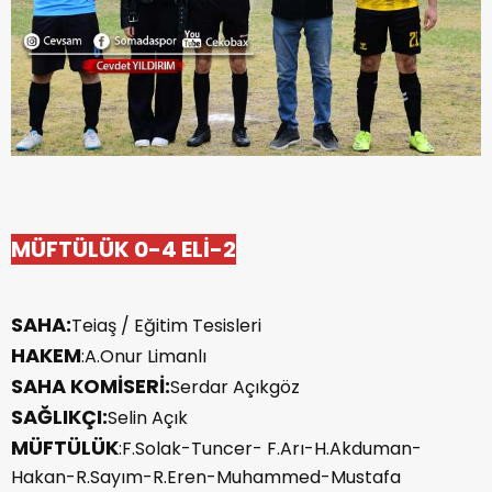
MÜFTÜLÜK 0-4 ELİ-2
SAHA:
Teiaş / Eğitim Tesisleri
HAKEM
:A.Onur Limanlı
SAHA KOMİSERİ:
Serdar Açıkgöz
SAĞLIKÇI:
Selin Açık
MÜFTÜLÜK
:F.Solak-Tuncer- F.Arı-H.Akduman-
Hakan-R.Sayım-R.Eren-Muhammed-Mustafa