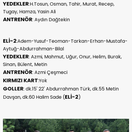
YEDEKLER
:H.Tosun, Osman, Tahir, Murat, Recep,
Tugay, Hamza, Yasin Ali
ANTRENÖR
: Aydın Dağtekin
ELİ-2
:Adem-Yusuf-Teoman-Tarkan-Erhan-Mustafa-
Aytuğ-Abdurrahman-Bilal
YEDEKLER
: Azmi, Mahmut, Uğur, Onur, Helim, Burak,
Sinan, Bülent, Metin
ANTRENÖR
: Azmi Çeşmeci
KIRMIZI KART
:Yok
GOLLER
: dk.15' 22' Abdurrahman Türk, dk.55 Metin
ELİ-2
Davşan, dk.60 Halim Sade (
)