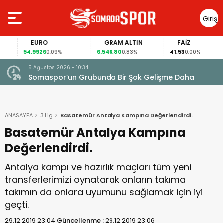
Giriş
Yap
EURO
GRAM ALTIN
FAİZ
54,9926
6.546,80
41,53
0,09%
0,83%
0,00%
5 Ağustos 2026 - 10:34
Somaspor’un Grubunda Bir Şok Gelişme Daha
ANASAYFA
3.Lig
Basatemür Antalya Kampına Değerlendirdi.
Basatemür Antalya Kampına
Değerlendirdi.
Antalya kampı ve hazırlık maçları tüm yeni
transferlerimizi oynatarak onların takıma
takımın da onlara uyumunu sağlamak için iyi
geçti.
29.12.2019 23:04
Güncellenme :
29.12.2019 23:06