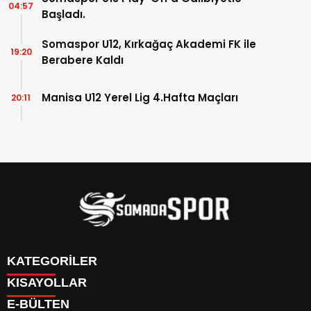
04:57
Başladı.
Somaspor U12, Kırkağaç Akademi FK ile
19:20
Berabere Kaldı
Manisa U12 Yerel Lig 4.Hafta Maçları
20:11
KATEGORİLER
KISAYOLLAR
İletişim
E-BÜLTEN
İstatistikler & Puan Durumu & Fikstür