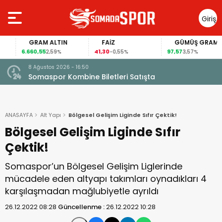
Giriş
Yap
GRAM ALTIN
FAİZ
GÜMÜŞ GRAM
6.660,55
41,30
97,57
2,59%
-0,55%
3,57%
8 Ağustos 2026 - 16:50
Somaspor Kombine Biletleri Satışta
ANASAYFA
Alt Yapı
Bölgesel Gelişim Liginde Sıfır Çektik!
Bölgesel Gelişim Liginde Sıfır
Çektik!
Somaspor’un Bölgesel Gelişim Liglerinde
mücadele eden altyapı takımları oynadıkları 4
karşılaşmadan mağlubiyetle ayrıldı
26.12.2022 08:28
Güncellenme :
26.12.2022 10:28