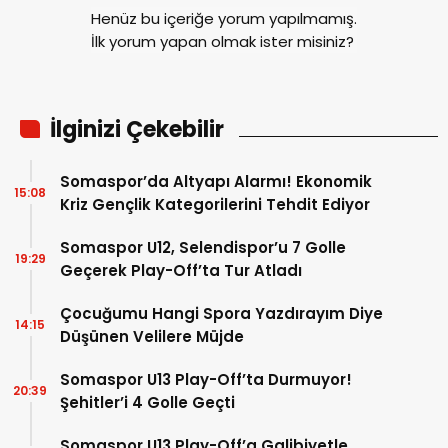
Henüz bu içeriğe yorum yapılmamış.
İlk yorum yapan olmak ister misiniz?
İlginizi Çekebilir
Somaspor’da Altyapı Alarmı! Ekonomik
15:08
Kriz Gençlik Kategorilerini Tehdit Ediyor
Somaspor U12, Selendispor’u 7 Golle
19:29
Geçerek Play-Off’ta Tur Atladı
Çocuğumu Hangi Spora Yazdırayım Diye
14:15
Düşünen Velilere Müjde
Somaspor U13 Play-Off’ta Durmuyor!
20:39
Şehitler’i 4 Golle Geçti
Somaspor U13 Play-Off’a Galibiyetle