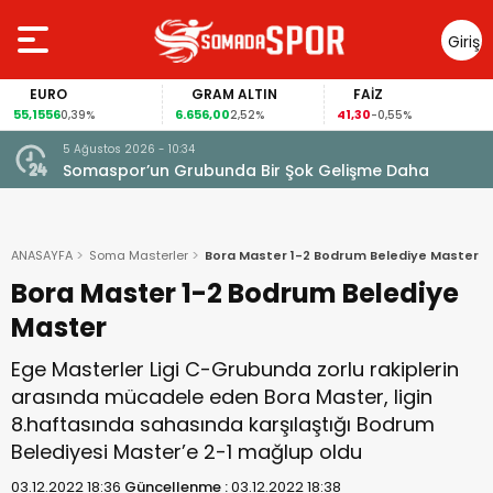
Giriş
Yap
GRAM ALTIN
FAİZ
GÜMÜŞ GRAM
6.656,00
41,30
97,15
2,52%
-0,55%
3,12%
5 Ağustos 2026 - 10:34
Somaspor’un Grubunda Bir Şok Gelişme Daha
ANASAYFA
Soma Masterler
Bora Master 1-2 Bodrum Belediye Master
Bora Master 1-2 Bodrum Belediye
Master
Ege Masterler Ligi C-Grubunda zorlu rakiplerin
arasında mücadele eden Bora Master, ligin
8.haftasında sahasında karşılaştığı Bodrum
Belediyesi Master’e 2-1 mağlup oldu
03.12.2022 18:36
Güncellenme :
03.12.2022 18:38