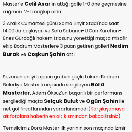
Celil Asar
Master'e
'ın attığı golle 1-0 öne geçmesine
rağmen 2-1 mağlup oldu.
3 Aralık Cumartesi günü Soma Linyit Stadı'nda saat
14:00'da başlayan ve Sefa Sabancı-U.Can Kürehan-
Enes Gürdağlı hakem triosunu yönettiği maçta misafir
Nedim
ekip Bodrum Masterlere 3 puan getiren golleri
Burak
Coşkun Şahin
ve
attı.
Sezonun en iyi topunu grubun güçlü takımı Bodrum
Bora
Belediye Master karşısında sergileyen
Masterler
, Adem Öksüz'ün başarılı bir performans
Selçuk Bulut
Ogün Şahin
sergilediği maçta
ve
ile
net gol fırsatlarından yararlanamadı.
(Karşılaşamaya
ait fotolara haberin en alt kısmından bakabilirsiniz)
Temsilcimiz Bora Master ilk yarının son maçında İzmir