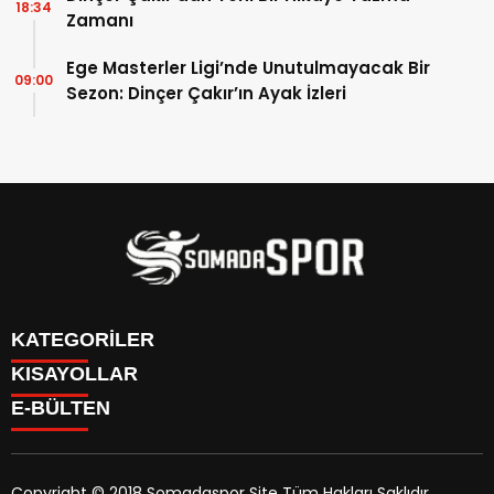
18:34
Zamanı
Ege Masterler Ligi’nde Unutulmayacak Bir
09:00
Sezon: Dinçer Çakır’ın Ayak İzleri
KATEGORİLER
KISAYOLLAR
İletişim
E-BÜLTEN
İstatistikler & Puan Durumu & Fikstür
Genel
Reklam Ver
Somaspor
Futbol Turnuva Puan Durumu
Manisa Amatör
Yayın Politikamız
Copyright © 2018 Somadaspor Site Tüm Hakları Saklıdır.