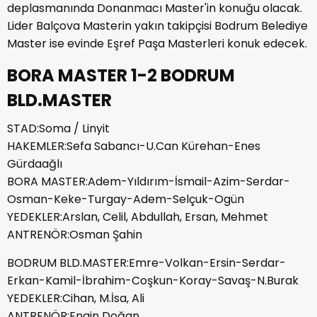
deplasmanında Donanmacı Master'in konuğu olacak.
Lider Balçova Masterin yakın takipçisi Bodrum Belediye
Master ise evinde Eşref Paşa Masterleri konuk edecek.
BORA MASTER 1-2 BODRUM
BLD.MASTER
STAD:Soma / Linyit
HAKEMLER:Sefa Sabancı-U.Can Kürehan-Enes
Gürdaağlı
BORA MASTER:Adem-Yıldırım-İsmail-Azim-Serdar-
Osman-Keke-Turgay-Adem-Selçuk-Ogün
YEDEKLER:Arslan, Celil, Abdullah, Ersan, Mehmet
ANTRENÖR:Osman Şahin
BODRUM BLD.MASTER:Emre-Volkan-Ersin-Serdar-
Erkan-Kamil-İbrahim-Coşkun-Koray-Savaş-N.Burak
YEDEKLER:Cihan, M.İsa, Ali
ANTRENÖR:Engin Doğan