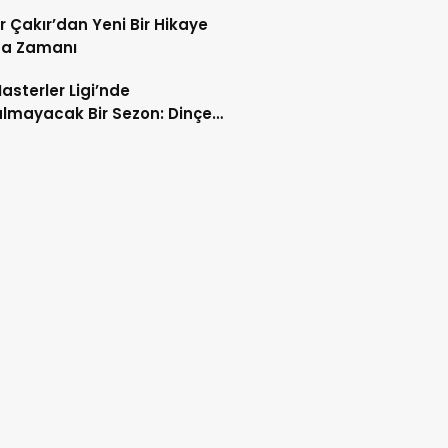
iyonluk
r Çakır’dan Yeni Bir Hikaye
a Zamanı
asterler Ligi’nde
lmayacak Bir Sezon: Dinçer
ın Ayak İzleri