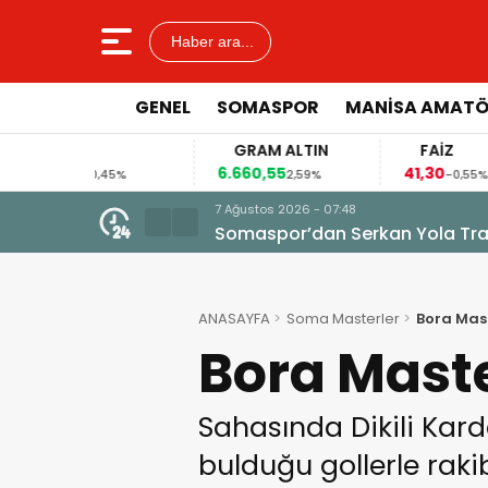
Haber ara...
GENEL
SOMASPOR
MANISA AMAT
GRAM ALTIN
FAİZ
6.660,55
41,30
9
5%
2,59%
-0,55%
7 Ağustos 2026 - 07:48
Somaspor’dan Serkan Yola Tran
ANASAYFA
Soma Masterler
Bora Mast
Bora Maste
Sahasında Dikili Kard
bulduğu gollerle rakib