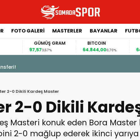
ÖR
FOTO GALERI
MASTERLER
BAYANLAR
FUTB
GÜMÜŞ GRAM
BITCOIN
GBP/TRY
7,57
64.844,00
64,4492
3,57%
0,70%
0,41%
sferi!
er 2-0 Dikili Kardeş Master
r 2-0 Dikili Karde
eş Masteri konuk eden Bora Master h
ini 2-0 mağlup ederek ikinci yarıya g