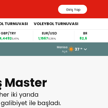
Giriş Yap
OL TURNUVASI
VOLEYBOL TURNUVASI
EUR/USD
BRENT
ÇEYR
1,1567
82,63
10.889
0,36%
0,17%
5 Ağustos 2026 - 10:34
Manisa
37 °
Somaspor’un Grubunda Bir Şok Ge
Açık
ş Master
er iki yarıda
alibiyet ile başladı.