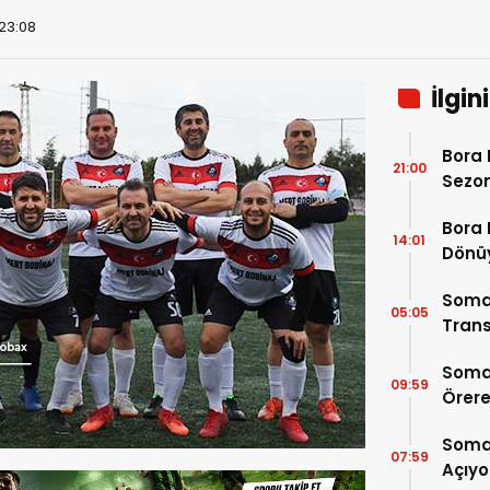
 23:08
İlgin
Bora 
21:00
Sezon
Bora 
14:01
Dönü
Soma
05:05
Trans
Soma
09:59
Örere
Soma 
07:59
Açıyo