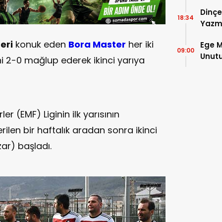
Şamp
Dinçe
18:34
Yazm
eri
konuk eden
Bora Master
her iki
Ege M
09:00
Unutu
ni 2-0 mağlup ederek ikinci yarıya
Çakır’
 (EMF) Liginin ilk yarısının
len bir haftalık aradan sonra ikinci
ar) başladı.