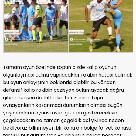
Tamam oyun özelinde topun bizde kalıp oyunun
olgunlaşması adına yapılacaklar rakibin hatası bulmak
bu oyun anlayışının beklentisi olabilir bu yönden
defansif kalıp rakibin pozisyon bulamayacak doğru
gibi görünsen de futbolun her zaman topu
oynayanların kazanmadı durumların olması bugün
yaşananların aynası oyun gücünü göstereceksin
çoğalacaksın ne zaman çoğaldık gol yiyince neden
bekliyoruz bilinmeyen bir konu ön bölge forvet konusu
tartışır bur durum Can ya da Yusuf içerde beraber