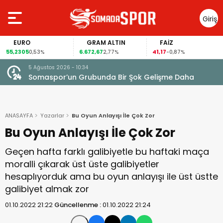
Giriş
Yap
RO
GRAM ALTIN
FAİZ
GÜM
05
6.672,67
41,17
98,58
0,53%
2,77%
-0,87%
4
5 Ağustos 2026 - 10:34
Somaspor’un Grubunda Bir Şok Gelişme Daha
ANASAYFA
Yazarlar
Bu Oyun Anlayışı İle Çok Zor
Bu Oyun Anlayışı İle Çok Zor
Geçen hafta farklı galibiyetle bu haftaki maça
moralli çıkarak üst üste galibiyetler
hesaplıyorduk ama bu oyun anlayışı ile üst üstte
galibiyet almak zor
01.10.2022 21:22
Güncellenme :
01.10.2022 21:24