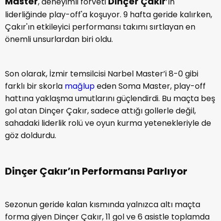
Master
Dinçer Çakır
, deneyimli forveti
’ın
liderliğinde play-off'a koşuyor. 9 hafta geride kalırken,
Çakır'ın etkileyici performansı takımı sırtlayan en
önemli unsurlardan biri oldu.
Son olarak, İzmir temsilcisi Narbel Master’i 8-0 gibi
farklı bir skorla
mağlup
eden Soma Master, play-off
hattına yaklaşma umutlarını güçlendirdi. Bu maçta beş
gol atan Dinçer Çakır, sadece attığı gollerle değil,
sahadaki liderlik rolü ve oyun kurma yetenekleriyle de
göz doldurdu.
Dinçer Çakır’ın Performansı Parlıyor
Sezonun geride kalan kısmında yalnızca altı maçta
forma giyen Dinçer Çakır, 11 gol ve 6 asistle toplamda