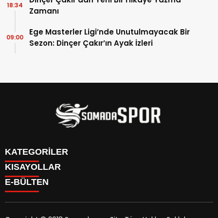
18:34
Zamanı
Ege Masterler Ligi’nde Unutulmayacak Bir
09:00
Sezon: Dinçer Çakır’ın Ayak İzleri
KATEGORİLER
KISAYOLLAR
İletişim
E-BÜLTEN
İstatistikler & Puan Durumu & Fikstür
Genel
Reklam Ver
Somaspor
Futbol Turnuva Puan Durumu
Manisa Amatör
Yayın Politikamız