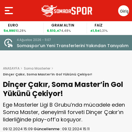
Giriş
Yap
O
GRAM ALTIN
FAİZ
GÜMÜ
6.510,47
41,54
95,08
0,28%
4,48%
0,31%
4,4
4 Ağustos 2026 - 11:07
Somaspor’un Yeni Transferlerini Yakından Tanıyalım
ANASAYFA
Soma Masterler
Dinçer Çakır, Soma Master’in Gol Yükünü Çekiyor!
Dinçer Çakır, Soma Master’in Gol
Yükünü Çekiyor!
Ege Masterler Ligi B Grubu’nda mücadele eden
Soma Master, deneyimli forveti Dinçer Çakır’ın
liderliğinde play-off’a koşuyor.
09.12.2024 15:09
Güncellenme :
09.12.2024 15:11