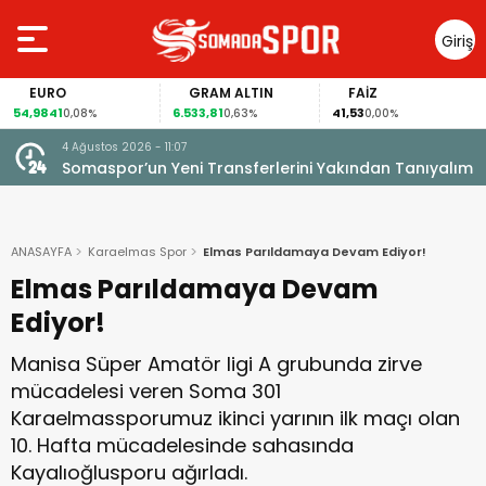
Giriş
Yap
EURO
GRAM ALTIN
FAİZ
54,9841
6.533,81
41,53
0,08%
0,63%
0,00%
4 Ağustos 2026 - 11:07
Somaspor’un Yeni Transferlerini Yakından Tanıyalım
ANASAYFA
Karaelmas Spor
Elmas Parıldamaya Devam Ediyor!
Elmas Parıldamaya Devam
Ediyor!
Manisa Süper Amatör ligi A grubunda zirve
mücadelesi veren Soma 301
Karaelmassporumuz ikinci yarının ilk maçı olan
10. Hafta mücadelesinde sahasında
Kayalıoğlusporu ağırladı.