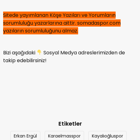
Sitede yayımlanan Köşe Yazıları ve Yorumların
sorumluluğu yazarlarına aittir. somadaspor.com
yazıların sorumluluğunu almaz.
Bizi aşağıdaki
Sosyal Medya adreslerimizden de
takip edebilirsiniz!
Etiketler
Erkan Ergül
Karaelmasspor
Kayalıoğluspor