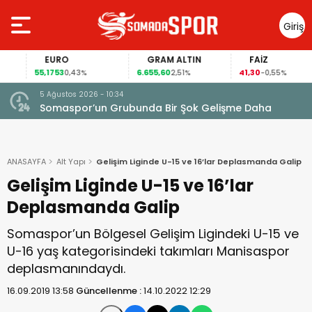
Giriş
Yap
EURO
GRAM ALTIN
FAİZ
55,1753
6.655,60
41,30
0,43%
2,51%
-0,55%
5 Ağustos 2026 - 10:34
Somaspor’un Grubunda Bir Şok Gelişme Daha
ANASAYFA
Alt Yapı
Gelişim Liginde U-15 ve 16’lar Deplasmanda Galip
Gelişim Liginde U-15 ve 16’lar
Deplasmanda Galip
Somaspor’un Bölgesel Gelişim Ligindeki U-15 ve
U-16 yaş kategorisindeki takımları Manisaspor
deplasmanındaydı.
16.09.2019 13:58
Güncellenme :
14.10.2022 12:29