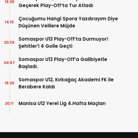
19:29
Geçerek Play-Off’ta Tur Atladı
Çocuğumu Hangi Spora Yazdırayım Diye
14:15
Düşünen Velilere Müjde
Somaspor U13 Play-Off’ta Durmuyor!
20:39
Şehitler’i 4 Golle Geçti
Somaspor U13 Play-Off’a Galibiyetle
04:57
Başladı.
Somaspor U12, Kırkağaç Akademi FK ile
19:20
Berabere Kaldı
Manisa U12 Yerel Lig 4.Hafta Maçları
20:11