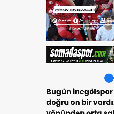
Bugün İnegölspor
doğru on bir vard
yönünden orta sa