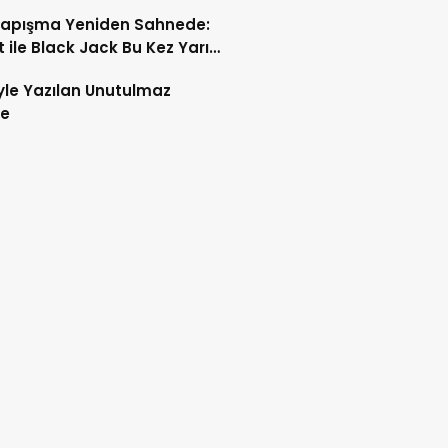
Kapışma Yeniden Sahnede:
 ile Black Jack Bu Kez Yarı
de Karşı Karşıya
iyle Yazılan Unutulmaz
ye