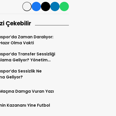
izi Çekebilir
spor’da Zaman Daralıyor:
 Hazır Olma Vakti
por’da Transfer Sessizliği
lama Geliyor? Yönetim
 Zamanı mı Bekliyor?
por’da Sessizlik Ne
a Geliyor?
 Maçına Damga Vuran Yazı
nin Kazananı Yine Futbol