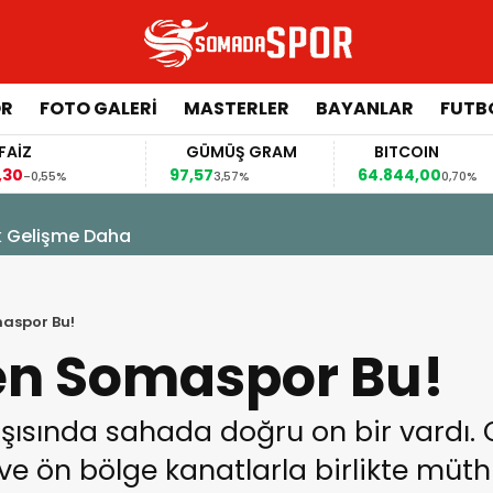
ÖR
FOTO GALERI
MASTERLER
BAYANLAR
FUTB
GÜMÜŞ GRAM
BITCOIN
97,57
64.844,00
6
%
3,57%
0,70%
k Gelişme Daha
maspor Bu!
nen Somaspor Bu!
şısında sahada doğru on bir vardı.
 ön bölge kanatlarla birlikte müthiş