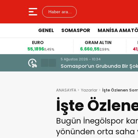
Haber ara...
GENEL
SOMASPOR
MANISA AMAT
EURO
GRAM ALTIN
FAİZ
55,1896
6.660,55
41,30
0,45%
2,59%
-0,55
5 Ağustos 2026 - 10:34
Somaspor’un Grubunda Bir Şo
ANASAYFA
Yazarlar
İşte Özlenen So
İşte Özle
Bugün İnegölspor kar
yönünden orta saha ve