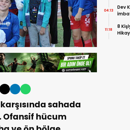
Dev 
04:13
İmbat
Final
8 Kiş
11:18
Hika
 karşısında sahada
ı. Ofansif hücum
ha ve ön bölge