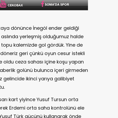
taya dönünce İnegöl ender geldiği
 aslında yerleşmiş olduğumuz halde
z topu kalemizde gol gördük. Yine de
döneriz geri çünkü oyun cesur istekli
ede oldu ceza sahası içine koşu yapan
aberlik golünü bulunca içeri girmeden
elincide ikinci yarıya galibiyet
tu.
sarı kart yiyince Yusuf Tursun orta
ek Erdemi orta saha kontrolünü ele
k Yusuf Türk gücünü kullanarak önde