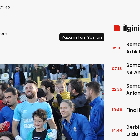
 21:42
İlgin
com
Yazarın Tüm Yazıları
Soma
15:01
Artık
Somas
07:13
Ne An
Doğru
Somas
22:35
Anlam
Final
10:46
Derbi
14:44
Oldu