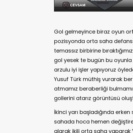
Gol gelmeyince biraz oyun or
pozisyonda orta saha defans
temassız birbirine bıraktığımı
gol yesek te bugün bu oyunla 
arzulu iyi işler yapıyoruz öyl
Yusuf Türk müthiş vurarak ber
atmamız beraberliği bulmamız g
gollerini atarız görüntüsü oluş
İkinci yarı başladığında erken 
sahada hoca hemen değiştirer
alarak ikili orta saha yapara