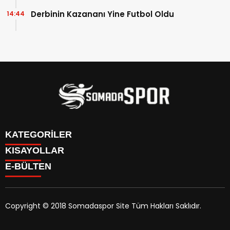
Derbinin Kazananı Yine Futbol Oldu
14:44
KATEGORİLER
KISAYOLLAR
İletişim
E-BÜLTEN
İstatistikler & Puan Durumu & Fikstür
Genel
Reklam Ver
Somaspor
Futbol Turnuva Puan Durumu
Manisa Amatör
Yayın Politikamız
Copyright © 2018 Somadaspor Site Tüm Hakları Saklıdır.
Yazarlar
Alt Yapı
somadaspor.com
e-bültenine abone olarak, tarafınıza