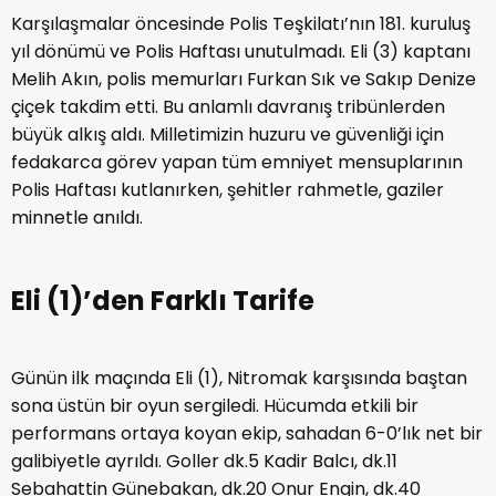
Karşılaşmalar öncesinde Polis Teşkilatı’nın 181. kuruluş
yıl dönümü ve Polis Haftası unutulmadı. Eli (3) kaptanı
Melih Akın, polis memurları Furkan Sık ve Sakıp Denize
çiçek takdim etti. Bu anlamlı davranış tribünlerden
büyük alkış aldı. Milletimizin huzuru ve güvenliği için
fedakarca görev yapan tüm emniyet mensuplarının
Polis Haftası kutlanırken, şehitler rahmetle, gaziler
minnetle anıldı.
Eli (1)’den Farklı Tarife
Günün ilk maçında Eli (1), Nitromak karşısında baştan
sona üstün bir oyun sergiledi. Hücumda etkili bir
performans ortaya koyan ekip, sahadan 6-0’lık net bir
galibiyetle ayrıldı. Goller dk.5 Kadir Balcı, dk.11
Sebahattin Günebakan, dk.20 Onur Engin, dk.40