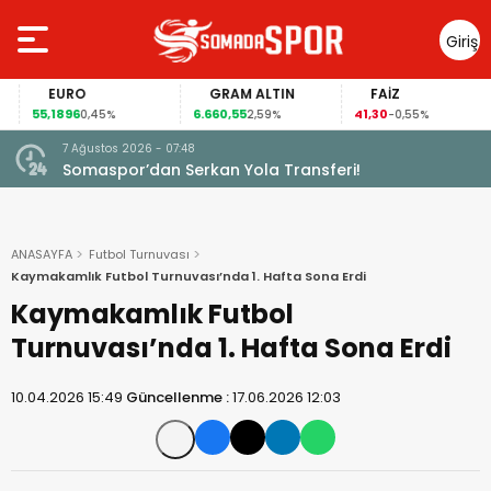
Giriş
Yap
EURO
GRAM ALTIN
FAİZ
55,1896
6.660,55
41,30
0,45%
2,59%
-0,55%
7 Ağustos 2026 - 07:48
Somaspor’dan Serkan Yola Transferi!
ANASAYFA
Futbol Turnuvası
Kaymakamlık Futbol Turnuvası’nda 1. Hafta Sona Erdi
Kaymakamlık Futbol
Turnuvası’nda 1. Hafta Sona Erdi
10.04.2026 15:49
Güncellenme :
17.06.2026 12:03