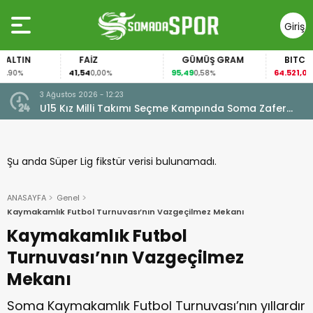
Giriş
Yap
FAİZ
GÜMÜŞ GRAM
BITCOIN
G
54
95,49
64.521,00
64,
0,00%
0,58%
-0,41%
3 Ağustos 2026 - 12:23
ıyalım
U15 Kız Milli Takımı Seçme Kampında Soma Zafer
Spor’dan 4 Oyuncu
Şu anda Süper Lig fikstür verisi bulunamadı.
ANASAYFA
Genel
Kaymakamlık Futbol Turnuvası’nın Vazgeçilmez Mekanı
Kaymakamlık Futbol
Turnuvası’nın Vazgeçilmez
Mekanı
Soma Kaymakamlık Futbol Turnuvası’nın yıllardır