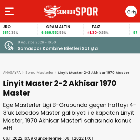
Giriş
Yap
GRAM ALTIN
FAİZ
GÜMÜŞ GRA
6.660,55
41,30
97,57
2,59%
-0,55%
3,57%
8 Ağustos 2026 - 16:50
Somaspor Kombine Biletleri Satışta
ANASAYFA
Soma Masterler
Linyit Master 2-2 Akhisar 1970 Master
Linyit Master 2-2 Akhisar 1970
Master
Ege Masterler Ligi B-Grubunda geçen haftayı 4-
3’ük Lebedos Master galibiyeti ile kapatan Linyit
Master, 1970 Akhisar Master’i sahasında konuk
etti
06.11.2022 16:59
Güncellenme :
06.11.2022 17:01