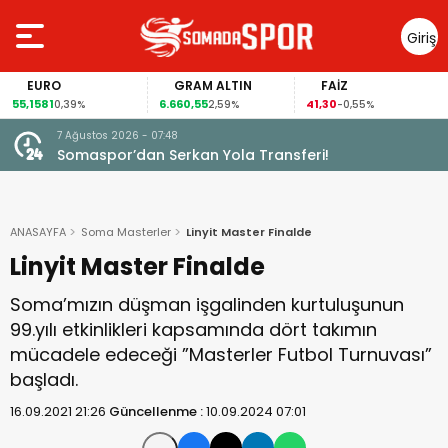
Giriş
Yap
GRAM ALTIN
FAİZ
GÜMÜŞ GRA
6.660,55
41,30
97,57
2,59%
-0,55%
3,57%
7 Ağustos 2026 - 07:48
Somaspor’dan Serkan Yola Transferi!
ANASAYFA
Soma Masterler
Linyit Master Finalde
Linyit Master Finalde
Soma’mızın düşman işgalinden kurtuluşunun
99.yılı etkinlikleri kapsamında dört takımın
mücadele edeceği ”Masterler Futbol Turnuvası”
başladı.
16.09.2021 21:26
Güncellenme :
10.09.2024 07:01