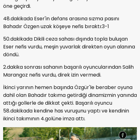
öne geçirdi.
48.dakikada Eser'in defans arasına sızma pasını
Bahadır Özgen uzak köşeye nefis bıraktı:3-1
50.dakikada Dikili ceza sahası dışında topla buluşan
Eser nefis vurdu, meşin yuvarlak direkten oyun alanına
döndü.
2.dakika sonrası sahanın başarılı oyuncularından Salih
Marangoz nefis vurdu, direk izin vermedi.
İkinci yarının hemen başında Özgür'le beraber oyuna
dahil olan Bahadır takıma getirdiği dinamizmin yanında
attığı gollerle de dikkat çekti. Başarılı oyuncu
58.dakikada kendine has vuruşunu yaptı ve kendinin
ikinci takımının 4.golüne imza attı.