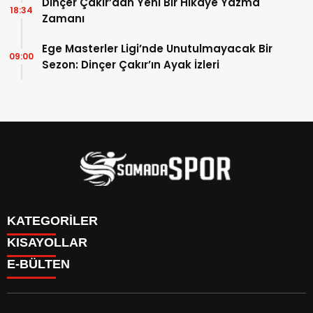
Dinçer Çakır’dan Yeni Bir Hikaye Yazma
18:34
Zamanı
Ege Masterler Ligi’nde Unutulmayacak Bir
09:00
Sezon: Dinçer Çakır’ın Ayak İzleri
KATEGORİLER
KISAYOLLAR
İletişim
E-BÜLTEN
İstatistikler & Puan Durumu & Fikstür
Genel
Reklam Ver
Somaspor
Futbol Turnuva Puan Durumu
Manisa Amatör