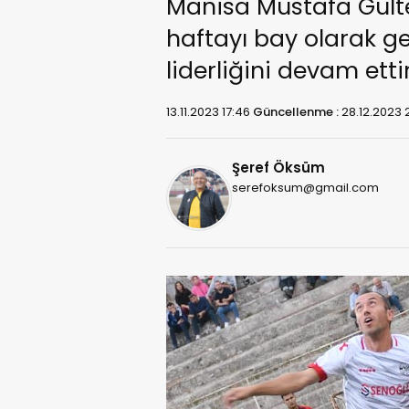
Manisa Mustafa Gült
haftayı bay olarak g
liderliğini devam ettir
13.11.2023 17:46
Güncellenme :
28.12.2023 2
Şeref Öksüm
serefoksum@gmail.com