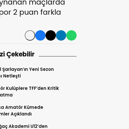
 oynanan maçlarda
por 2 puan farkla
izi Çekebilir
l Şarlayan’ın Yeni Sezon
ı Netleşti
r Kulüplere TFF’den Kritik
latma
sa Amatör Kümede
ler Açıklandı
ğaç Akademi U12’den