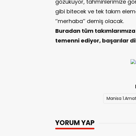
gözüküyor, tahminlerimize g
gibi bitecek ve tek takım el
‘’merhaba’’ demiş olacak.
Buradan tüm takımlarımıza 
temenni ediyor, başarılar di
Manisa 1.Amat
YORUM YAP