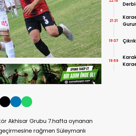
22:15
Derbi
Karae
21:21
Gurur
Çıkrı
19:07
Kara
19:59
Karae
Otur
tör Akhisar Grubu 7.hafta oynanan
 geçirmesine rağmen Süleymanlı