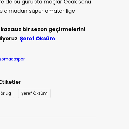
öre de bu gurupta maçlar Ocak sonu
eme olmadan süper amatör lige
kazasız bir sezon geçirmelerini
liyoruz
.
Şeref Öksüm
Etiketler
ör Lig
Şeref Öksüm