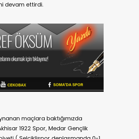
ni devam ettirdi.
oynanan maçlara baktığımızda
Akhisar 1922 Spor, Medar Gençlik
ibiyeti ( Selçiklispor deplasmanda 0-1