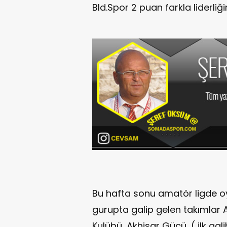
Bld.Spor 2 puan farkla liderliği
Bu hafta sonu amatör ligde 
gurupta galip gelen takımlar 
Kulübü, Akhisar Gücü, ( ilk gal