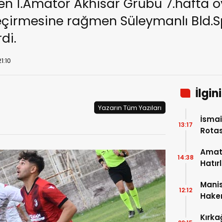
en 1.Amatör Akhisar Grubu 7.hafta
eçirmesine rağmen Süleymanlı Bld.S
di.
1:10
İlgin
Yazarın Tüm Yazıları
İsmai
13:17
Rotas
Amatö
14:38
Hatır
Mani
12:12
Hakem
Kırka