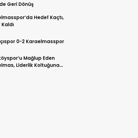
de Geri Dönüş
lmasspor’da Hedef Kaçtı,
 Kaldı
kçıspor 0-2 Karaelmasspor
köyspor’u Mağlup Eden
lmas, Liderlik Koltuğuna
du