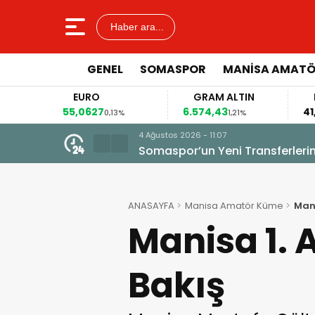
Haber ara...
GENEL
SOMASPOR
MANISA AMAT
EURO
GRAM ALTIN
FAİZ
55,0627
6.574,43
41,54
0,13%
1,21%
0,00%
4 Ağustos 2026 - 11:07
Somaspor’un Yeni Transferleri
ANASAYFA
Manisa Amatör Küme
Mani
Manisa 1. 
Bakış