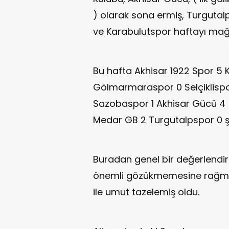
) olarak sona ermiş, Turgut
ve Karabulutspor haftayı mağ
Bu hafta Akhisar 1922 Spor 5 
Gölmarmaraspor 0 Selçiklispo
Sazobaspor 1 Akhisar Gücü 4
Medar GB 2 Turgutalpspor 0 şe
Buradan genel bir değerlendi
önemli gözükmemesine rağmen 
ile umut tazelemiş oldu.