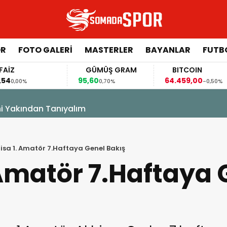
ÖR
FOTO GALERI
MASTERLER
BAYANLAR
FUTB
GÜMÜŞ GRAM
BITCOIN
95,60
64.459,00
6
0,70%
-0,50%
ni Yakından Tanıyalım
sa 1. Amatör 7.Haftaya Genel Bakış
Amatör 7.Haftaya 