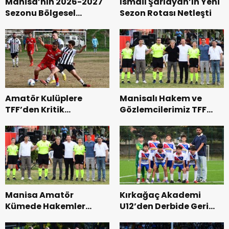
Manisa’nın 2026-2027
İsmail Şarlayan’ın Yeni
Sezonu Bölgesel
Sezon Rotası Netleşti
Hakem ve Gözlemcileri
Açıklandı
Amatör Kulüplere
Manisalı Hakem ve
TFF’den Kritik
Gözlemcilerimiz TFF
Hatırlatma
Klasmanlarında Yerini
Aldı
Manisa Amatör
Kırkağaç Akademi
Kümede Hakemler
U12’den Derbide Geri
Açıklandı
Dönüş