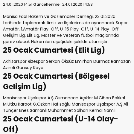
24.01.2020 14:51
Güncellenme :
24.01.2020 14:53
Manisa Faal Hakem ve Gözlemciler Derneği, 23.01.2020
tarihinde toplanarak İlimiz ve İlçelerimizde oynanacak Süper
Amatör, 1.Amatör Play-Off, U-16 Play-Off, U-14 Play-Off,
Gelişim Lig, Elit Lig, Master ve Veteran futbol maçlarında
görev alacak Hakemleri aşağıdaki şekilde atamıştır..
25 Ocak Cumartesi (Elit Lig)
Akhisarspor Rizespor Serkan Öksüz Emirhan Durmaz Ramazan
Azimli Günsoy Kaya
25 Ocak Cumartesi (Bölgesel
Gelişim Lig)
Manisaspor Uşakspor A.Ş Osmancan Açıklar M.Cihan Bakkal
M.Utku Karaot G.Özkan Hafızoğlu Manisaspor Uşakspor A.Ş Ali
Tunçer Enes Samanlı Muhammet Solhan Kemal Namlı
25 Ocak Cumartesi (U-14 Olay-
Off)