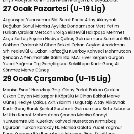
Linyit Albayrak Kerim Uzun Melih Mergen Efe Beyazbulut
27 Ocak Pazartesi (U-19 Lig)
Akgünspor Yunusemre Bld. Burak Parlar Altay Akkaynak
Doğukan Sonul Manisa Ayyıldız Donatımspor Mert Yetim
Furkan Çıraklar Mertcan Erol Ş.Sekizeylül Halitpaşa Mehmet
Akça Sertaç Erşahin Hediye Çalkuş Gölmarmara Saruhanlı Bld.
Gökhan Özdemir M.Cihan Bakkal Özkan Ceylan Acaridman
Srh.Yedieylül G.Özkan Hafızoğlu K.Berkay Kahveci Mahmutcan
Şencan A.Yenimahalle Salihli Bld. M.Ali Elver Sergen Gürgön
Yücel Yağmur Trg.Gençlikgücü Selvilitepe Kadir Genç Ali
Sönmez Merve Güneş
29 Ocak Çarşamba (U-15 Lig)
Manisa Esnaf Horozköy Gnç. Olcay Parlak Furkan Çıraklar
Özkan Ceylan Maltaspor K.Köprülü M.Cihan Bakkal Merve
Güneş Hediye Çalkuş Akh.Yıldırım Turgutalp Altay Akkaynak
Kadir Genç Burak Şenkal Saruhanlı Gölmarmara Sefa Sabancı
M.Utku Karaot Mahmutcan Şencan Manisa Sanayi
Yunusemre Bld. K.Berkay Kahveci Nusretcan Kırmızıbaş
Uğurcan Türkan Karaköy Fk. Manisa Galata Yücel Yağmur
Kaan Kumova Efe Beyazbulut İstasyon Gnç. Selvilitepe