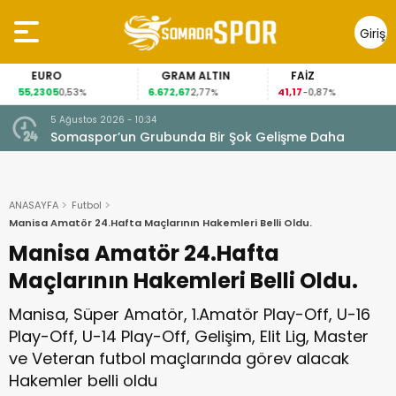
Giriş
Yap
EURO
GRAM ALTIN
FAİZ
55,2305
6.672,67
41,17
0,53%
2,77%
-0,87%
5 Ağustos 2026 - 10:34
Somaspor’un Grubunda Bir Şok Gelişme Daha
ANASAYFA
Futbol
Manisa Amatör 24.Hafta Maçlarının Hakemleri Belli Oldu.
Manisa Amatör 24.Hafta
Maçlarının Hakemleri Belli Oldu.
Manisa, Süper Amatör, 1.Amatör Play-Off, U-16
Play-Off, U-14 Play-Off, Gelişim, Elit Lig, Master
ve Veteran futbol maçlarında görev alacak
Hakemler belli oldu