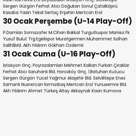
Sergen Gürgön Ferhat Atıcı Doğukan Sonul Çatalköprü
Kasaba Yasin Tekal Sertaç Erşahin Mertcan Erol
30 Ocak Perşembe (U-14 Play-Off)
P.Damları Somazafer M.Cihan Bakkal Turgutluspor Manisa Fk
Yusuf Bulut Trg.Egelispor Muratgermen Muhammet Solhan
Salihlibld. Akh.Yıldırım Gökhan Özdemir
31 Ocak Cuma (U-16 Play-Off)
İstasyon Gnç. Poyrazdamları Mehmet Kalkan Furkan Çıraklar
Ferhat Atıcı Saruhanlı Bld. Horozköy Gnç. İ.Batuhan Kutucu
Sergen Gürgön Yücel Yağmur Alaşehir Bld. Selvilitepe Enes
Samanlı Nusretcan Kırmızıbaş Mertcan Erol Yunusemre Bld.
Akh.Yıldırım Ahmet Türkeş Altay Akkaynak Kaan Kumova