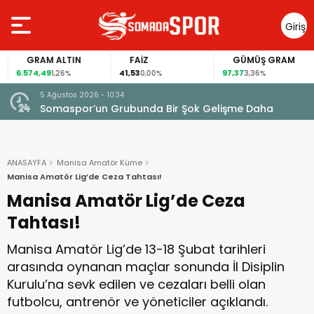
Giriş
Yap
GRAM ALTIN
FAİZ
GÜMÜŞ GRAM
6.574,49
41,53
97,37
1,26%
0,00%
3,36%
5 Ağustos 2026 - 10:34
Somaspor’un Grubunda Bir Şok Gelişme Daha
ANASAYFA
Manisa Amatör Küme
Manisa Amatör Lig’de Ceza Tahtası!
Manisa Amatör Lig’de Ceza
Tahtası!
Manisa Amatör Lig’de 13-18 Şubat tarihleri
arasında oynanan maçlar sonunda İl Disiplin
Kurulu’na sevk edilen ve cezaları belli olan
futbolcu, antrenör ve yöneticiler açıklandı.