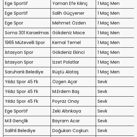
Ege Sportif
Yaman Efe Kılınç
1 Maç Men
Ege Sportif
Salih Güçyener
1 Maç Men
Ege Spor
Mehmet Özden
1 Maç Men
Soma 301 Karaelmas
Gökdeniz Mace
1 Maç Men
1965 Mütevelli Spor
Kemal Temel
1 Maç Men
İstasyon Spor
Gökdeniz Ekinci
1 Maç Men
İstasyon Spor
İzzet Polatlar
1 Maç Men
Saruhanlı Belediye
Rüştü Alataş
1 Maç Men
Yıldız Spor 45 Fk
Özgen Açar
Sevk
Yıldız Spor 45 Fk
M.Erdem Baş
Sevk
Yıldız Spor 45 Fk
Poyraz Onay
Sevk
Ege Sportif
Zeki Altınkaya
Sevk
M.İl Gençlik
Bayram Acar
Sevk
Salihli Belediye
Doğukan Coşkun
Sevk