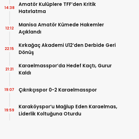
Amatör Kulüplere TFF’den Kritik
14:38
Hatırlatma
Manisa Amatör Kümede Hakemler
12:12
Açıklandı
Kırkağaç Akademi U12’den Derbide Geri
22:15
Dönüş
Karaelmasspor’da Hedef Kaçtı, Gurur
21:21
Kaldı
Çıkrıkçıspor 0-2 Karaelmasspor
19:07
Karaköyspor’u Mağlup Eden Karaelmas,
19:59
Liderlik Koltuğuna Oturdu