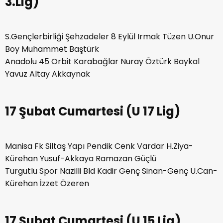
3.Lig)
S.Gençlerbirliği Şehzadeler 8 Eylül Irmak Tüzen U.Onur
Boy Muhammet Baştürk
Anadolu 45 Orbit Karabağlar Nuray Öztürk Baykal
Yavuz Altay Akkaynak
17 Şubat Cumartesi (U 17 Lig)
Manisa Fk Siltaş Yapı Pendik Cenk Vardar H.Ziya-
Kürehan Yusuf-Akkaya Ramazan Güçlü
Turgutlu Spor Nazilli Bld Kadir Genç Sinan-Genç U.Can-
Kürehan İzzet Özeren
17 Şubat Cumartesi (U 15 Lig)