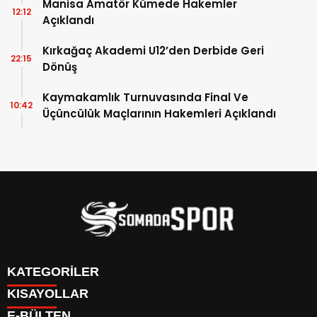
Manisa Amatör Kümede Hakemler
12:12
Açıklandı
Kırkağaç Akademi U12’den Derbide Geri
22:15
Dönüş
Kaymakamlık Turnuvasında Final Ve
10:42
Üçüncülük Maçlarının Hakemleri Açıklandı
KATEGORİLER
KISAYOLLAR
İletişim
E-BÜLTEN