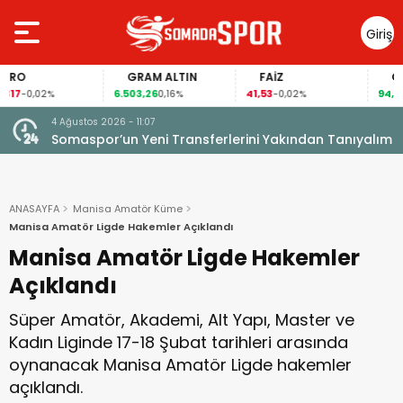
Giriş
Yap
GRAM ALTIN
FAİZ
GÜMÜŞ G
6.503,26
41,53
94,31
%
0,16%
-0,02%
0,10%
4 Ağustos 2026 - 11:07
Somaspor’un Yeni Transferlerini Yakından Tanıyalım
ANASAYFA
Manisa Amatör Küme
Manisa Amatör Ligde Hakemler Açıklandı
Manisa Amatör Ligde Hakemler
Açıklandı
Süper Amatör, Akademi, Alt Yapı, Master ve
Kadın Liginde 17-18 Şubat tarihleri arasında
oynanacak Manisa Amatör Ligde hakemler
açıklandı.