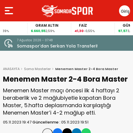
Giriş
Yap
GRAM ALTIN
FAİZ
GÜMÜŞ GR
6.660,55
41,30
97,57
2,59%
-0,55%
3,57%
7 Ağustos 2026 - 07:48
Somaspor’dan Serkan Yola Transferi!
ANASAYFA
Soma Masterler
Menemen Master 2-4 Bora Master
Menemen Master 2-4 Bora Master
Menemen Master maçı öncesi ilk 4 haftayı 2
beraberlik ve 2 mağlubiyetle kapatan Bora
Master, 5.hafta deplasmanda karşılaştığı
Menemen Master’i 4-2 mağlup etti.
05.11.2023 19:47
Güncellenme :
05.11.2023 19:51