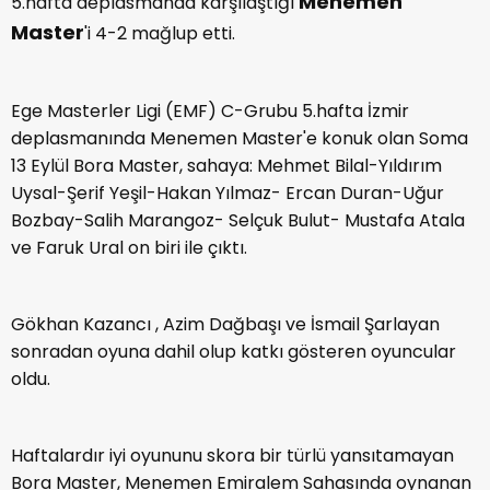
Menemen
5.hafta deplasmanda karşılaştığı
Master
'i 4-2 mağlup etti.
Ege Masterler Ligi (EMF) C-Grubu 5.hafta İzmir
deplasmanında Menemen Master'e konuk olan Soma
13 Eylül Bora Master, sahaya: Mehmet Bilal-Yıldırım
Uysal-Şerif Yeşil-Hakan Yılmaz- Ercan Duran-Uğur
Bozbay-Salih Marangoz- Selçuk Bulut- Mustafa Atala
ve Faruk Ural on biri ile çıktı.
Gökhan Kazancı , Azim Dağbaşı ve İsmail Şarlayan
sonradan oyuna dahil olup katkı gösteren oyuncular
oldu.
Haftalardır iyi oyununu skora bir türlü yansıtamayan
Bora Master, Menemen Emiralem Sahasında oynanan