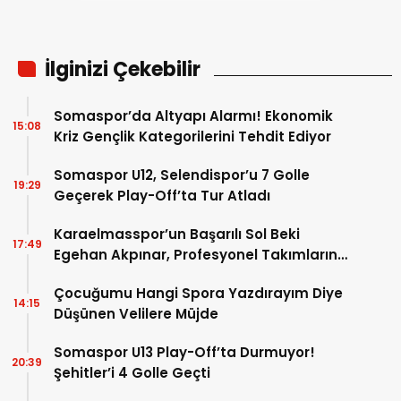
İlginizi Çekebilir
Somaspor’da Altyapı Alarmı! Ekonomik
15:08
Kriz Gençlik Kategorilerini Tehdit Ediyor
Somaspor U12, Selendispor’u 7 Golle
19:29
Geçerek Play-Off’ta Tur Atladı
Karaelmasspor’un Başarılı Sol Beki
17:49
Egehan Akpınar, Profesyonel Takımların
Radarında
Çocuğumu Hangi Spora Yazdırayım Diye
14:15
Düşünen Velilere Müjde
Somaspor U13 Play-Off’ta Durmuyor!
20:39
Şehitler’i 4 Golle Geçti