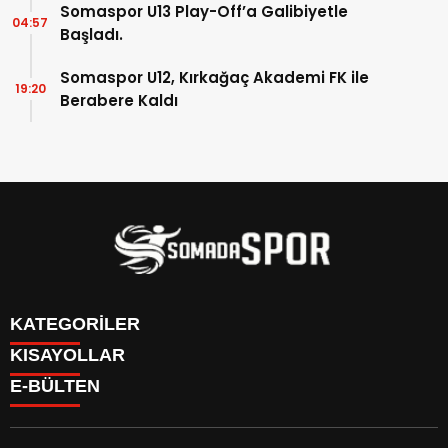
Somaspor U13 Play-Off’a Galibiyetle
04:57
Başladı.
Somaspor U12, Kırkağaç Akademi FK ile
19:20
Berabere Kaldı
KATEGORİLER
KISAYOLLAR
İletişim
E-BÜLTEN
İstatistikler & Puan Durumu & Fikstür
Genel
Reklam Ver
Somaspor
Futbol Turnuva Puan Durumu
Manisa Amatör