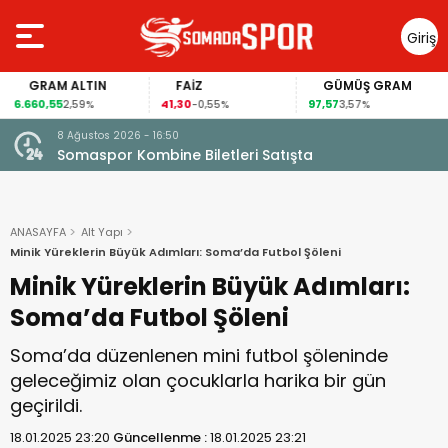
Giriş
Yap
GRAM ALTIN
FAİZ
GÜMÜŞ GRAM
6.660,55
41,30
97,57
2,59%
-0,55%
3,57%
7 Ağustos 2026 - 07:48
iletleri Satışta
Somaspor’dan Serkan Yola
ANASAYFA
Alt Yapı
Minik Yüreklerin Büyük Adımları: Soma’da Futbol Şöleni
Minik Yüreklerin Büyük Adımları:
Soma’da Futbol Şöleni
Soma’da düzenlenen mini futbol şöleninde
geleceğimiz olan çocuklarla harika bir gün
geçirildi.
18.01.2025 23:20
Güncellenme :
18.01.2025 23:21