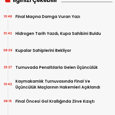
İlginizi Çekebilir
Final Maçına Damga Vuran Yazı
10:46
Hidrogen Tarih Yazdı, Kupa Sahibini Buldu
01:42
Kupalar Sahiplerini Bekliyor
09:39
Turnuvada Penaltılarla Gelen Üçüncülük
23:27
Kaymakamlık Turnuvasında Final Ve
10:42
Üçüncülük Maçlarının Hakemleri Açıklandı
Final Öncesi Gol Krallığında Zirve Kızıştı
09:15