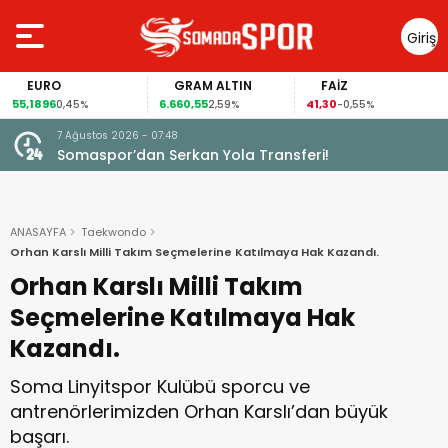
Giriş
Yap
EURO
GRAM ALTIN
FAİZ
55,1896
6.660,55
41,30
9
0,45%
2,59%
-0,55%
7 Ağustos 2026 - 07:48
Somaspor’dan Serkan Yola Transferi!
ANASAYFA
Taekwondo
Orhan Karslı Milli Takım Seçmelerine Katılmaya Hak Kazandı.
Orhan Karslı Milli Takım
Seçmelerine Katılmaya Hak
Kazandı.
Soma Linyitspor Kulübü sporcu ve
antrenörlerimizden Orhan Karslı’dan büyük
başarı.