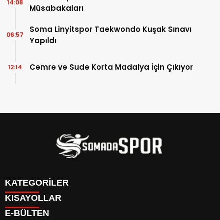
14:08
Müsabakaları
Soma Linyitspor Taekwondo Kuşak Sınavı
06:57
Yapıldı
Cemre ve Sude Korta Madalya İçin Çıkıyor
12:14
KATEGORİLER
KISAYOLLAR
İletişim
E-BÜLTEN
İstatistikler & Puan Durumu & Fikstür