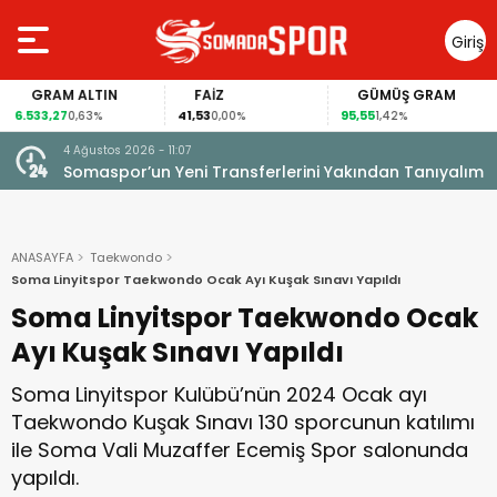
Giriş
Yap
GRAM ALTIN
FAİZ
GÜMÜŞ GRAM
6.533,27
41,53
95,55
0,63%
0,00%
1,42%
4 Ağustos 2026 - 11:07
Somaspor’un Yeni Transferlerini Yakından Tanıyalım
ANASAYFA
Taekwondo
Soma Linyitspor Taekwondo Ocak Ayı Kuşak Sınavı Yapıldı
Soma Linyitspor Taekwondo Ocak
Ayı Kuşak Sınavı Yapıldı
Soma Linyitspor Kulübü’nün 2024 Ocak ayı
Taekwondo Kuşak Sınavı 130 sporcunun katılımı
ile Soma Vali Muzaffer Ecemiş Spor salonunda
yapıldı.