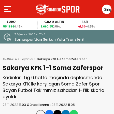
Giriş
Yap
EURO
GRAM ALTIN
FAİZ
55,1896
6.660,55
41,30
0,45%
2,59%
-0,55%
7 Ağustos 2026 - 07:48
Somaspor’dan Serkan Yola Transferi!
ANASAYFA
Bayanlar
Sakarya KFK 1-1 Soma Zaferspor
Sakarya KFK 1-1 Soma Zaferspor
Kadınlar 1.Lig 6.hafta maçında deplasmanda
Sakarya KFK ile karşılaşan Soma Zafer Spor
Bayan Futbol Takımımız sahadan 1-1’lik skorla
ayrıldı
28.11.2022 11:03
Güncellenme :
28.11.2022 11:05