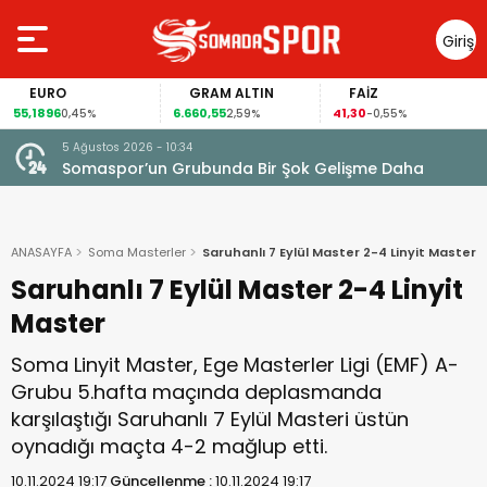
Giriş
Yap
EURO
GRAM ALTIN
FAİZ
55,1896
6.660,55
41,30
0,45%
2,59%
-0,55%
5 Ağustos 2026 - 10:34
Somaspor’un Grubunda Bir Şok Gelişme Daha
ANASAYFA
Soma Masterler
Saruhanlı 7 Eylül Master 2-4 Linyit Master
Saruhanlı 7 Eylül Master 2-4 Linyit
Master
Soma Linyit Master, Ege Masterler Ligi (EMF) A-
Grubu 5.hafta maçında deplasmanda
karşılaştığı Saruhanlı 7 Eylül Masteri üstün
oynadığı maçta 4-2 mağlup etti.
10.11.2024 19:17
Güncellenme :
10.11.2024 19:17