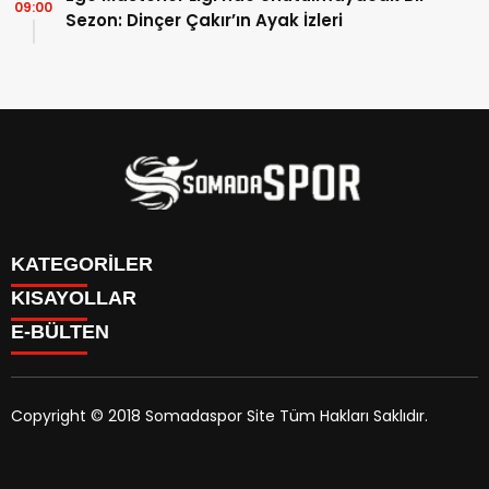
09:00
Sezon: Dinçer Çakır’ın Ayak İzleri
KATEGORİLER
KISAYOLLAR
İletişim
E-BÜLTEN
İstatistikler & Puan Durumu & Fikstür
Genel
Reklam Ver
Somaspor
Futbol Turnuva Puan Durumu
Manisa Amatör
Yayın Politikamız
Copyright © 2018 Somadaspor Site Tüm Hakları Saklıdır.
Yazarlar
Alt Yapı
somadaspor.com
e-bültenine abone olarak, tarafınıza
Turgutalp Spor
haber, duyuru ve kampanya içerikli e-postaların