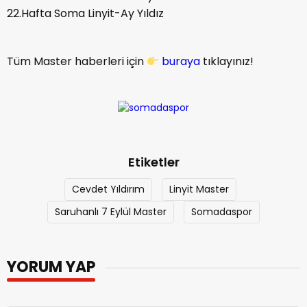
22.Hafta Soma Linyit-Ay Yıldız
Tüm Master haberleri için
buraya
tıklayınız!
Etiketler
Cevdet Yıldırım
Linyit Master
Saruhanlı 7 Eylül Master
Somadaspor
YORUM YAP