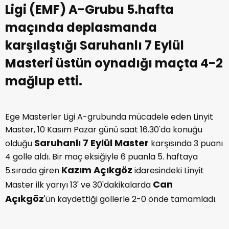
Ligi (EMF) A-Grubu 5.hafta
maçında deplasmanda
karşılaştığı Saruhanlı 7 Eylül
Masteri üstün oynadığı maçta 4-2
mağlup etti.
Ege Masterler Ligi A-grubunda mücadele eden Linyit
Master, 10 Kasım Pazar günü saat 16.30'da konuğu
Saruhanlı 7 Eylül Master
olduğu
karşısında 3 puanı
4 golle aldı. Bir maç eksiğiyle 6 puanla 5. haftaya
Kazım Açıkgöz
5.sırada giren
idaresindeki Linyit
Can
Master ilk yarıyı 13' ve 30'dakikalarda
Açıkgöz
'ün kaydettiği gollerle 2-0 önde tamamladı.