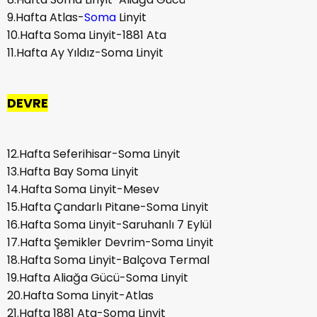
9.Hafta Atlas-
Soma
Linyit
10.Hafta Soma Linyit-1881 Ata
11.Hafta Ay Yıldız-Soma Linyit
DEVRE
12.Hafta Seferihisar-Soma Linyit
13.Hafta Bay Soma Linyit
14.Hafta Soma Linyit-Mesev
15.Hafta Çandarlı Pitane-Soma Linyit
16.Hafta Soma Linyit-Saruhanlı 7 Eylül
17.Hafta Şemikler Devrim-Soma Linyit
18.Hafta Soma Linyit-Balçova Termal
19.Hafta Aliağa Gücü-Soma Linyit
20.Hafta Soma Linyit-Atlas
21.Hafta 1881 Ata-Soma Linyit