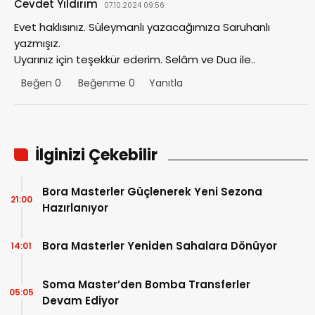
Cevdet Yıldırım
07.10.2024 09:56
Evet haklısınız. Süleymanlı yazacağımıza Saruhanlı
yazmışız.
Uyarınız için teşekkür ederim. Selâm ve Dua ile..
Beğen
0
Beğenme
0
Yanıtla
İlginizi Çekebilir
Bora Masterler Güçlenerek Yeni Sezona
21:00
Hazırlanıyor
Bora Masterler Yeniden Sahalara Dönüyor
14:01
Soma Master’den Bomba Transferler
05:05
Devam Ediyor