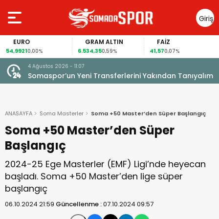
Giriş
Yap
RO
GRAM ALTIN
FAİZ
GÜM
1
6.534,35
41,57
94,41
0,00%
0,59%
0,07%
-0
4 Ağustos 2026 - 11:07
Somaspor’un Yeni Transferlerini Yakından Tanıyalım
ANASAYFA
Soma Masterler
Soma +50 Master’den Süper Başlangıç
Soma +50 Master’den Süper
Başlangıç
2024-25 Ege Masterler (EMF) Ligi’nde heyecan
başladı. Soma +50 Master’den lige süper
başlangıç
06.10.2024 21:59
Güncellenme :
07.10.2024 09:57