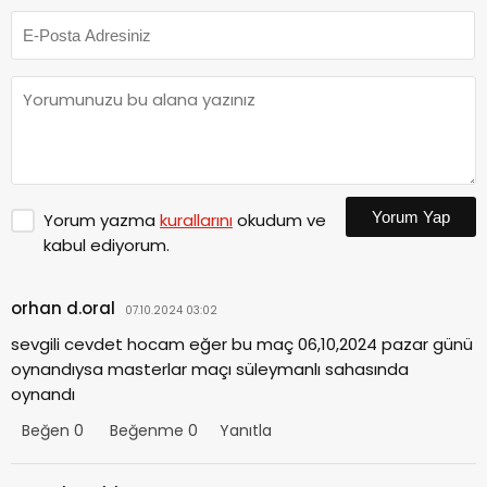
Yorum Yap
Yorum yazma
kurallarını
okudum ve
kabul ediyorum.
orhan d.oral
07.10.2024 03:02
sevgili cevdet hocam eğer bu maç 06,10,2024 pazar günü
oynandıysa masterlar maçı süleymanlı sahasında
oynandı
Beğen
0
Beğenme
0
Yanıtla