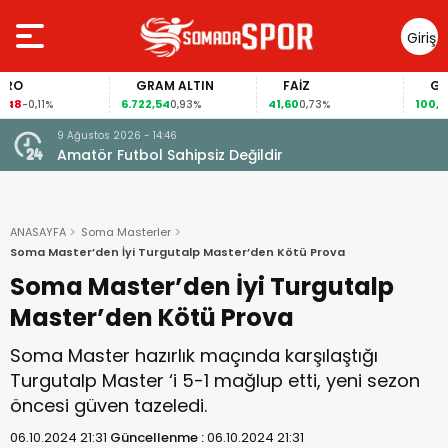
Giriş
Yap
GRAM ALTIN
FAİZ
GÜMÜŞ 
6.722,54
41,60
100,98
1%
0,93%
0,73%
3,49%
9 Ağustos 2026 - 14:46
Ergin
Amatör Futbol Sahipsiz Değildir
ANASAYFA
Soma Masterler
Soma Master’den İyi Turgutalp Master’den Kötü Prova
Soma Master’den İyi Turgutalp
Master’den Kötü Prova
Soma Master hazırlık maçında karşılaştığı
Turgutalp Master ‘i 5-1 mağlup etti, yeni sezon
öncesi güven tazeledi.
06.10.2024 21:31
Güncellenme :
06.10.2024 21:31