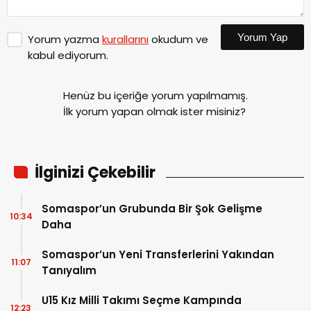
Yorum Yap
Yorum yazma
kurallarını
okudum ve
kabul ediyorum.
Henüz bu içeriğe yorum yapılmamış.
İlk yorum yapan olmak ister misiniz?
İlginizi Çekebilir
Somaspor’un Grubunda Bir Şok Gelişme
10:34
Daha
Somaspor’un Yeni Transferlerini Yakından
11:07
Tanıyalım
U15 Kız Milli Takımı Seçme Kampında
12:23