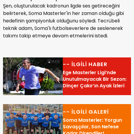
Şen, oluşturulacak kadronun ligde ses getireceğini
belirterek, Soma Masterler'in her zaman olduğu gibi
hedefinin şampiyonluk olduğunu söyledi. Tecrübeli
teknik adam, Soma'lı futbolseverlere de seslenerek
takımı takip etmeye devam etmelerini istedi.
-- İLGİLİ HABER
Ege Masterler Ligi’nde
Unutulmayacak Bir Sezon:
Dinçer Çakır’ın Ayak İzleri
-- İLGİLİ GALERİ
Soma Masterler: Yorgun
Savaşçılar, Son Nefese
Kadar Direndiler!