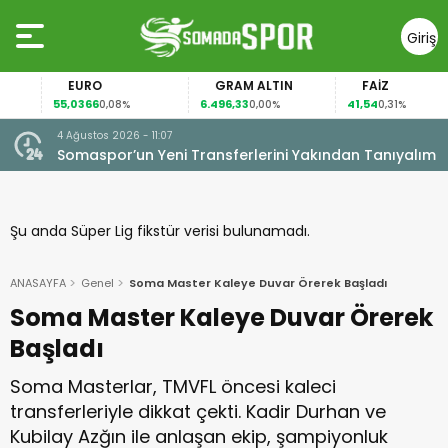
Giriş
Yap
EURO
GRAM ALTIN
FAİZ
55,0366
6.496,33
41,54
0,08%
0,00%
0,31%
4 Ağustos 2026 - 11:07
Somaspor’un Yeni Transferlerini Yakından Tanıyalım
Şu anda Süper Lig fikstür verisi bulunamadı.
ANASAYFA
Genel
Soma Master Kaleye Duvar Örerek Başladı
Soma Master Kaleye Duvar Örerek
Başladı
Soma Masterlar, TMVFL öncesi kaleci
transferleriyle dikkat çekti. Kadir Durhan ve
Kubilay Azğın ile anlaşan ekip, şampiyonluk