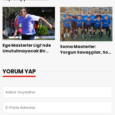
Zamanı
TMVFL’de Şampiyonluk
Ege Masterler Ligi’nde
Soma Masterler:
Unutulmayacak Bir
Yorgun Savaşçılar, Son
Sezon: Dinçer Çakır’ın
Nefese Kadar
Ayak İzleri
Direndiler!
YORUM YAP