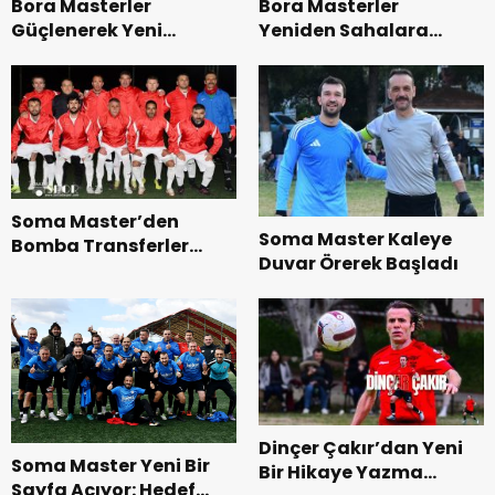
Bora Masterler
Bora Masterler
Güçlenerek Yeni
Yeniden Sahalara
Sezona Hazırlanıyor
Dönüyor
Soma Master’den
Soma Master Kaleye
Bomba Transferler
Duvar Örerek Başladı
Devam Ediyor
Dinçer Çakır’dan Yeni
Soma Master Yeni Bir
Bir Hikaye Yazma
Sayfa Açıyor: Hedef