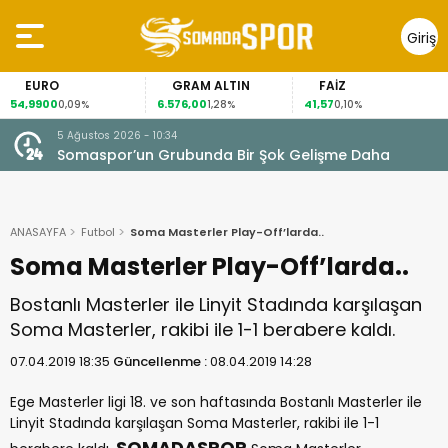
Giriş
Yap
RO
GRAM ALTIN
FAİZ
GÜ
900
6.576,00
41,57
97,70
0,09%
1,28%
0,10%
3
5 Ağustos 2026 - 10:34
Somaspor’un Grubunda Bir Şok Gelişme Daha
ANASAYFA
Futbol
Soma Masterler Play-Off’larda..
Soma Masterler Play-Off’larda..
Bostanlı Masterler ile Linyit Stadında karşılaşan
Soma Masterler, rakibi ile 1-1 berabere kaldı.
07.04.2019 18:35
Güncellenme :
08.04.2019 14:28
Ege Masterler ligi 18. ve son haftasında Bostanlı Masterler ile
Linyit Stadında karşılaşan Soma Masterler, rakibi ile 1-1
SOMADASPOR