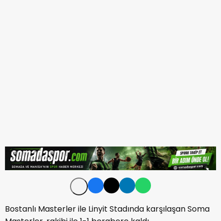
Bostanlı Masterler ile Linyit Stadında karşılaşan Soma