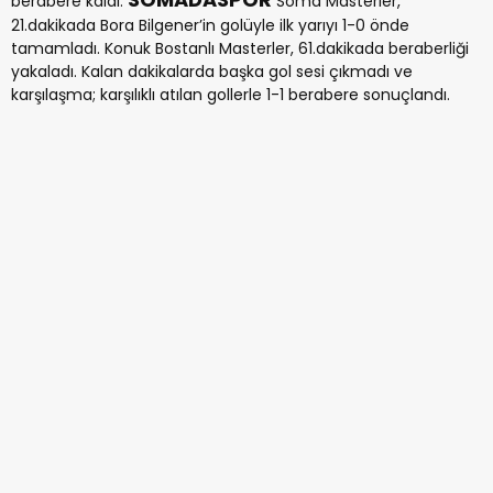
berabere kaldı.
Soma Masterler,
21.dakikada Bora Bilgener’in golüyle ilk yarıyı 1-0 önde
tamamladı. Konuk Bostanlı Masterler, 61.dakikada beraberliği
yakaladı. Kalan dakikalarda başka gol sesi çıkmadı ve
karşılaşma; karşılıklı atılan gollerle 1-1 berabere sonuçlandı.