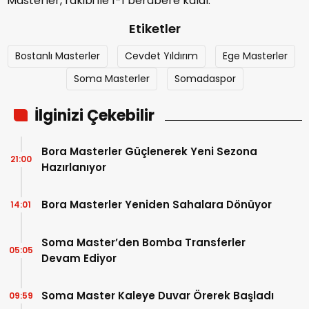
Masterler, rakibi ile 1-1 berabere kaldı.
Etiketler
Bostanlı Masterler
Cevdet Yıldırım
Ege Masterler
Soma Masterler
Somadaspor
İlginizi Çekebilir
Bora Masterler Güçlenerek Yeni Sezona
21:00
Hazırlanıyor
Bora Masterler Yeniden Sahalara Dönüyor
14:01
Soma Master’den Bomba Transferler
05:05
Devam Ediyor
Soma Master Kaleye Duvar Örerek Başladı
09:59